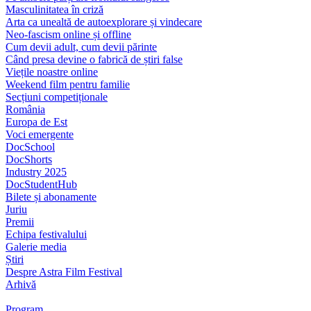
Masculinitatea în criză
Arta ca unealtă de autoexplorare și vindecare
Neo-fascism online și offline
Cum devii adult, cum devii părinte
Când presa devine o fabrică de știri false
Viețile noastre online
Weekend film pentru familie
Secțiuni competiționale
România
Europa de Est
Voci emergente
DocSchool
DocShorts
Industry 2025
DocStudentHub
Bilete și abonamente
Juriu
Premii
Echipa festivalului
Galerie media
Știri
Despre Astra Film Festival
Arhivă
Program