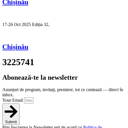
Chișinău
17-26 Oct 2025 Ediția 32,
Sibiu
Chișinău
3225741
Abonează-te la newsletter
Anunțuri de program, invitați, premiere, tot ce contează — direct în
inbox.
Your Email
Submit
Prin înscrierea la Newsletter ești de acord cu
Politica de