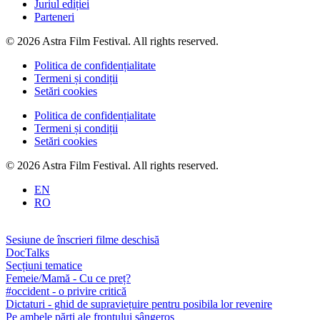
Juriul ediției
Parteneri
© 2026 Astra Film Festival. All rights reserved.
Politica de confidențialitate
Termeni și condiții
Setări cookies
Politica de confidențialitate
Termeni și condiții
Setări cookies
© 2026 Astra Film Festival. All rights reserved.
EN
RO
Sesiune de înscrieri filme deschisă
DocTalks
Secțiuni tematice
Femeie/Mamă - Cu ce preț?
#occident - o privire critică
Dictaturi - ghid de supraviețuire pentru posibila lor revenire
Pe ambele părți ale frontului sângeros