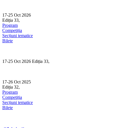
Skip
to
content
17-25 Oct 2026
Ediția 33,
Sibiu
Program
Competiția
Secțiuni tematice
Bilete
17-25 Oct 2026 Ediția 33,
Sibiu
17-26 Oct 2025
Ediția 32,
Sibiu
Program
Competiția
Secțiuni tematice
Bilete