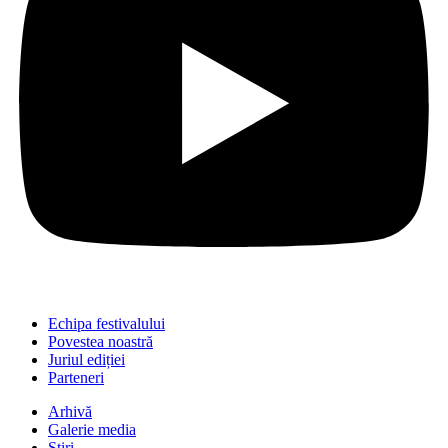
Echipa festivalului
Povestea noastră
Juriul ediției
Parteneri
Arhivă
Galerie media
Știri