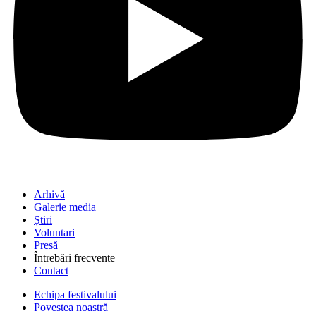
Arhivă
Galerie media
Știri
Voluntari
Presă
Întrebări frecvente
Contact
Echipa festivalului
Povestea noastră