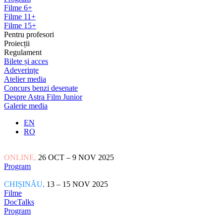
Filme 6+
Filme 11+
Filme 15+
Pentru profesori
Proiecții
Regulament
Bilete și acces
Adeverințe
Atelier media
Concurs benzi desenate
Despre Astra Film Junior
Galerie media
EN
RO
ONLINE,
26 OCT – 9 NOV 2025
Program
CHIȘINĂU,
13 – 15 NOV 2025
Filme
DocTalks
Program