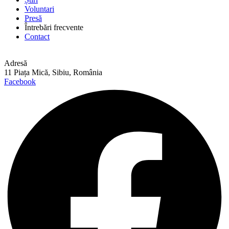
Voluntari
Presă
Întrebări frecvente
Contact
Adresă
11 Piața Mică, Sibiu, România
Facebook