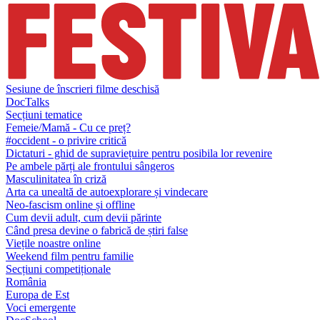
Sesiune de înscrieri filme deschisă
DocTalks
Secțiuni tematice
Femeie/Mamă - Cu ce preț?
#occident - o privire critică
Dictaturi - ghid de supraviețuire pentru posibila lor revenire
Pe ambele părți ale frontului sângeros
Masculinitatea în criză
Arta ca unealtă de autoexplorare și vindecare
Neo-fascism online și offline
Cum devii adult, cum devii părinte
Când presa devine o fabrică de știri false
Viețile noastre online
Weekend film pentru familie
Secțiuni competiționale
România
Europa de Est
Voci emergente