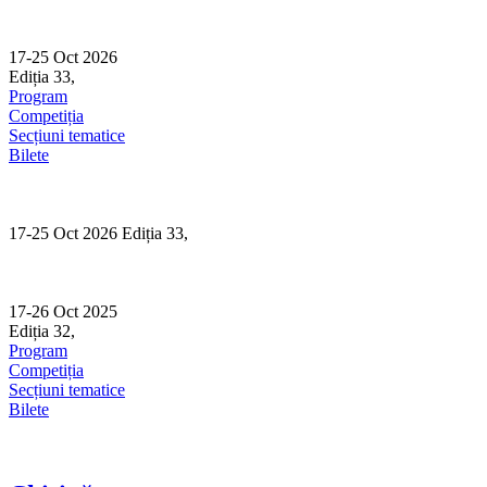
Skip
to
content
17-25 Oct 2026
Ediția 33,
Sibiu
Program
Competiția
Secțiuni tematice
Bilete
17-25 Oct 2026 Ediția 33,
Sibiu
17-26 Oct 2025
Ediția 32,
Sibiu
Program
Competiția
Secțiuni tematice
Bilete