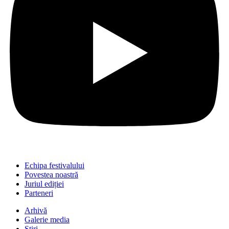
Echipa festivalului
Povestea noastră
Juriul ediției
Parteneri
Arhivă
Galerie media
Știri