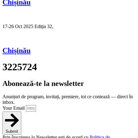
Chișinău
17-26 Oct 2025 Ediția 32,
Sibiu
Chișinău
3225724
Abonează-te la newsletter
Anunțuri de program, invitați, premiere, tot ce contează — direct în
inbox.
Your Email
Submit
Prin înscrierea la Newsletter ești de acord cu
Politica de