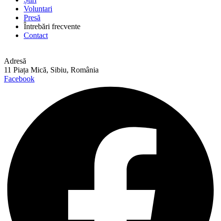
Voluntari
Presă
Întrebări frecvente
Contact
Adresă
11 Piața Mică, Sibiu, România
Facebook