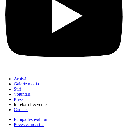
Arhivă
Galerie media
Știri
Voluntari
Presă
Întrebări frecvente
Contact
Echipa festivalului
Povestea noastră