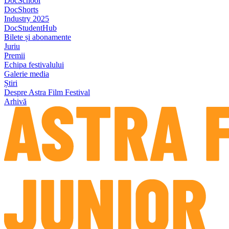
DocSchool
DocShorts
Industry 2025
DocStudentHub
Bilete și abonamente
Juriu
Premii
Echipa festivalului
Galerie media
Știri
Despre Astra Film Festival
Arhivă