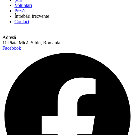
Voluntari
Presă
Întrebări frecvente
Contact
Adresă
11 Piața Mică, Sibiu, România
Facebook