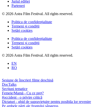
Juriul ediției
Parteneri
© 2026 Astra Film Festival. All rights reserved.
Politica de confidențialitate
Termeni și condiții
Setări cookies
Politica de confidențialitate
Termeni și condiții
Setări cookies
© 2026 Astra Film Festival. All rights reserved.
EN
RO
Sesiune de înscrieri filme deschisă
DocTalks
Secțiuni tematice
Femeie/Mamă - Cu ce preț?
#occident - o privire critică
Dictaturi - ghid de supraviețuire pentru posibila lor revenire
Pe ambele părți ale frontului sângeros