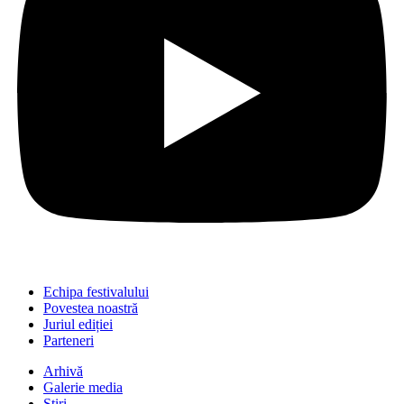
Echipa festivalului
Povestea noastră
Juriul ediției
Parteneri
Arhivă
Galerie media
Știri