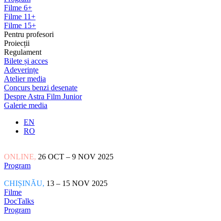
Filme 6+
Filme 11+
Filme 15+
Pentru profesori
Proiecții
Regulament
Bilete și acces
Adeverințe
Atelier media
Concurs benzi desenate
Despre Astra Film Junior
Galerie media
EN
RO
ONLINE,
26 OCT – 9 NOV 2025
Program
CHIȘINĂU,
13 – 15 NOV 2025
Filme
DocTalks
Program