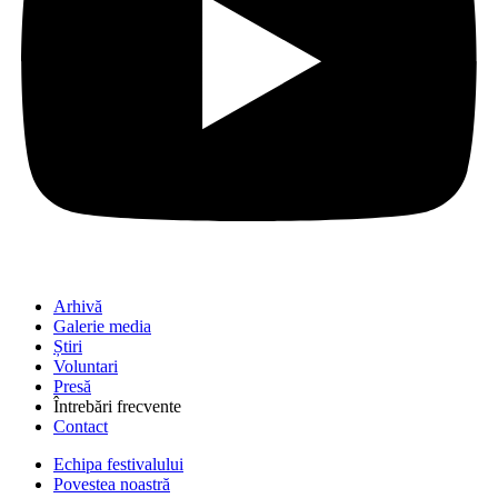
Arhivă
Galerie media
Știri
Voluntari
Presă
Întrebări frecvente
Contact
Echipa festivalului
Povestea noastră