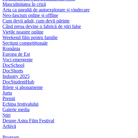
Masculinitatea în criză
Arta ca unealtă de autoexplorare și vindecare
Neo-fascism online și offline
Cum devii adult, cum devii părinte
Când presa devine o fabrică de știri false
Viețile noastre online
Weekend film pentru familie
Secțiuni competiționale
România
Europa de Est
Voci emergente
DocSchool
DocShorts
Industry 2025
DocStudentHub
Bilete și abonamente
Juriu
Premii
Echipa festivalului
Galerie media
Știri
Despre Astra Film Festival
Arhivă
Program