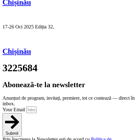
Chișinău
17-26 Oct 2025 Ediția 32,
Sibiu
Chișinău
3225684
Abonează-te la newsletter
Anunțuri de program, invitați, premiere, tot ce contează — direct în
inbox.
Your Email
Submit
Prin înscrierea la Newsletter ești de acord cu
Politica de