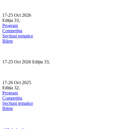
Skip
to
content
17-25 Oct 2026
Ediția 33,
Sibiu
Program
Competiția
Secțiuni tematice
Bilete
17-25 Oct 2026 Ediția 33,
Sibiu
17-26 Oct 2025
Ediția 32,
Sibiu
Program
Competiția
Secțiuni tematice
Bilete