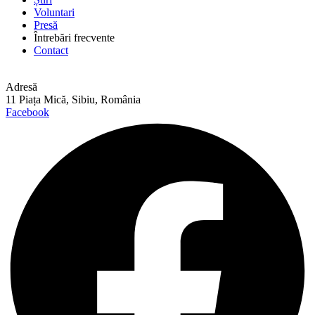
Voluntari
Presă
Întrebări frecvente
Contact
Adresă
11 Piața Mică, Sibiu, România
Facebook