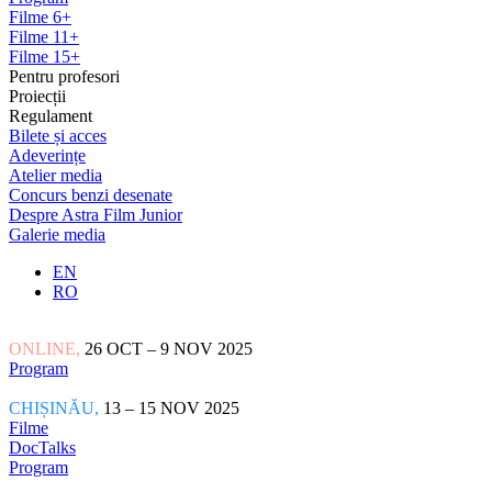
Filme 6+
Filme 11+
Filme 15+
Pentru profesori
Proiecții
Regulament
Bilete și acces
Adeverințe
Atelier media
Concurs benzi desenate
Despre Astra Film Junior
Galerie media
EN
RO
ONLINE,
26 OCT – 9 NOV 2025
Program
CHIȘINĂU,
13 – 15 NOV 2025
Filme
DocTalks
Program