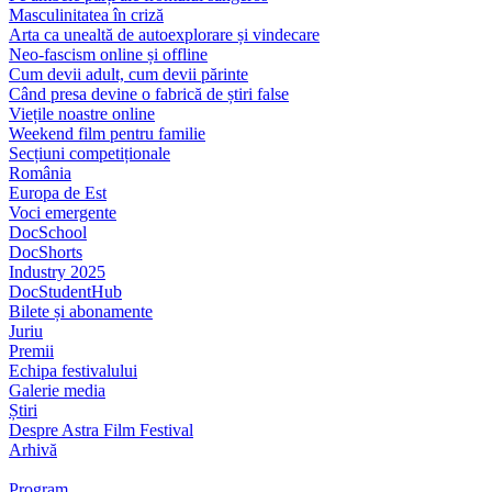
Masculinitatea în criză
Arta ca unealtă de autoexplorare și vindecare
Neo-fascism online și offline
Cum devii adult, cum devii părinte
Când presa devine o fabrică de știri false
Viețile noastre online
Weekend film pentru familie
Secțiuni competiționale
România
Europa de Est
Voci emergente
DocSchool
DocShorts
Industry 2025
DocStudentHub
Bilete și abonamente
Juriu
Premii
Echipa festivalului
Galerie media
Știri
Despre Astra Film Festival
Arhivă
Program