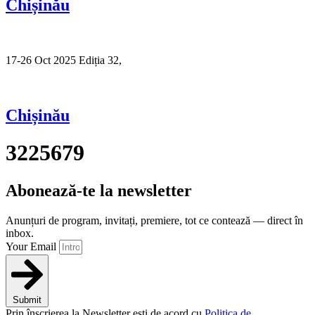
Chișinău
17-26 Oct 2025 Ediția 32,
Sibiu
Chișinău
3225679
Abonează-te la newsletter
Anunțuri de program, invitați, premiere, tot ce contează — direct în
inbox.
Your Email
Submit
Prin înscrierea la Newsletter ești de acord cu
Politica de