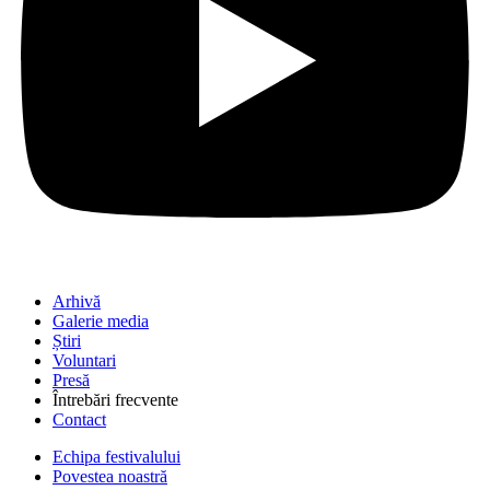
Arhivă
Galerie media
Știri
Voluntari
Presă
Întrebări frecvente
Contact
Echipa festivalului
Povestea noastră