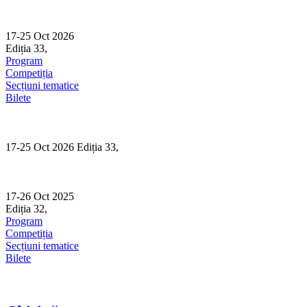
Skip
to
content
17-25 Oct 2026
Ediția 33,
Sibiu
Program
Competiția
Secțiuni tematice
Bilete
17-25 Oct 2026 Ediția 33,
Sibiu
17-26 Oct 2025
Ediția 32,
Sibiu
Program
Competiția
Secțiuni tematice
Bilete