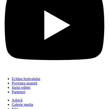
Echipa festivalului
Povestea noastră
Juriul ediției
Parteneri
Arhivă
Galerie media
Știri