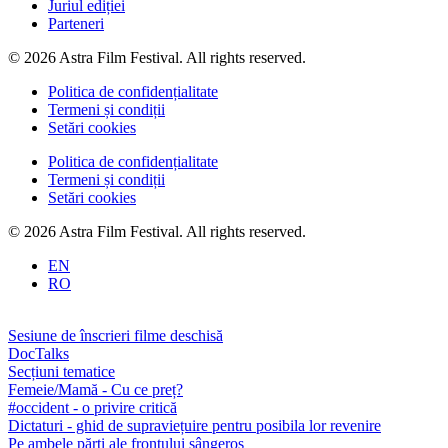
Juriul ediției
Parteneri
© 2026 Astra Film Festival. All rights reserved.
Politica de confidențialitate
Termeni și condiții
Setări cookies
Politica de confidențialitate
Termeni și condiții
Setări cookies
© 2026 Astra Film Festival. All rights reserved.
EN
RO
Sesiune de înscrieri filme deschisă
DocTalks
Secțiuni tematice
Femeie/Mamă - Cu ce preț?
#occident - o privire critică
Dictaturi - ghid de supraviețuire pentru posibila lor revenire
Pe ambele părți ale frontului sângeros