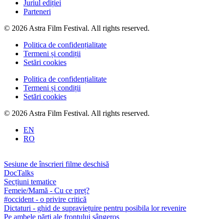
Juriul ediției
Parteneri
© 2026 Astra Film Festival. All rights reserved.
Politica de confidențialitate
Termeni și condiții
Setări cookies
Politica de confidențialitate
Termeni și condiții
Setări cookies
© 2026 Astra Film Festival. All rights reserved.
EN
RO
Sesiune de înscrieri filme deschisă
DocTalks
Secțiuni tematice
Femeie/Mamă - Cu ce preț?
#occident - o privire critică
Dictaturi - ghid de supraviețuire pentru posibila lor revenire
Pe ambele părți ale frontului sângeros