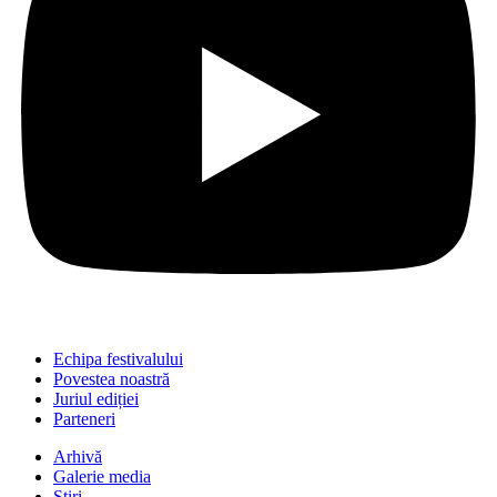
Echipa festivalului
Povestea noastră
Juriul ediției
Parteneri
Arhivă
Galerie media
Știri