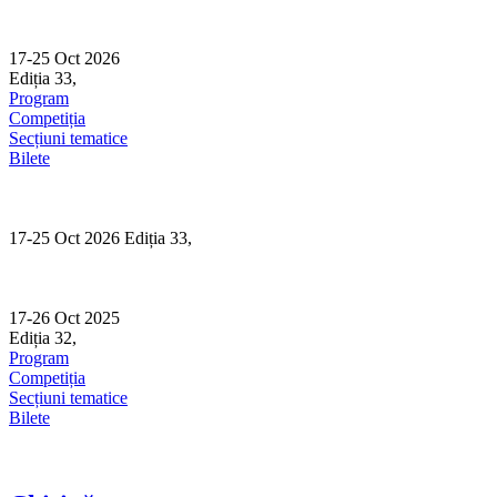
Skip
to
content
17-25 Oct 2026
Ediția 33,
Sibiu
Program
Competiția
Secțiuni tematice
Bilete
17-25 Oct 2026 Ediția 33,
Sibiu
17-26 Oct 2025
Ediția 32,
Sibiu
Program
Competiția
Secțiuni tematice
Bilete