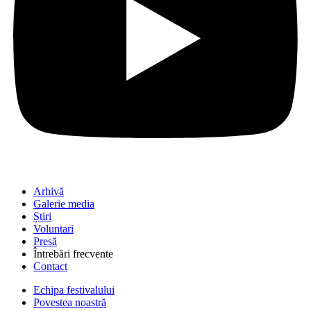
Arhivă
Galerie media
Știri
Voluntari
Presă
Întrebări frecvente
Contact
Echipa festivalului
Povestea noastră