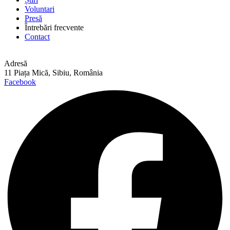
Voluntari
Presă
Întrebări frecvente
Contact
Adresă
11 Piața Mică, Sibiu, România
Facebook