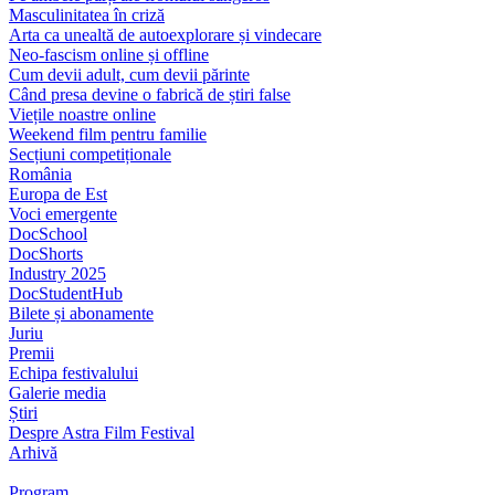
Masculinitatea în criză
Arta ca unealtă de autoexplorare și vindecare
Neo-fascism online și offline
Cum devii adult, cum devii părinte
Când presa devine o fabrică de știri false
Viețile noastre online
Weekend film pentru familie
Secțiuni competiționale
România
Europa de Est
Voci emergente
DocSchool
DocShorts
Industry 2025
DocStudentHub
Bilete și abonamente
Juriu
Premii
Echipa festivalului
Galerie media
Știri
Despre Astra Film Festival
Arhivă
Program