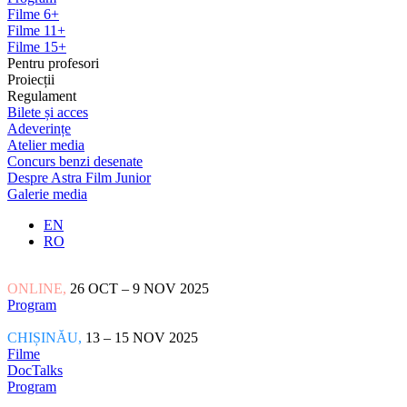
Filme 6+
Filme 11+
Filme 15+
Pentru profesori
Proiecții
Regulament
Bilete și acces
Adeverințe
Atelier media
Concurs benzi desenate
Despre Astra Film Junior
Galerie media
EN
RO
ONLINE,
26 OCT – 9 NOV 2025
Program
CHIȘINĂU,
13 – 15 NOV 2025
Filme
DocTalks
Program