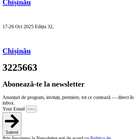
Chișinău
17-26 Oct 2025 Ediția 32,
Sibiu
Chișinău
3225663
Abonează-te la newsletter
Anunțuri de program, invitați, premiere, tot ce contează — direct în
inbox.
Your Email
Submit
Prin înscrierea la Newsletter ești de acord cu
Politica de