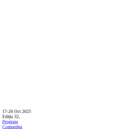
17-26 Oct 2025
Ediția 32,
Sibiu
Program
Competiția