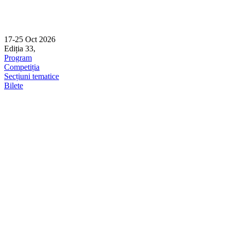
17-25 Oct 2026
Ediția 33,
Sibiu
Program
Competiția
Secțiuni tematice
Bilete