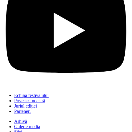
Echipa festivalului
Povestea noastră
Juriul ediției
Parteneri
Arhivă
Galerie media
Știri