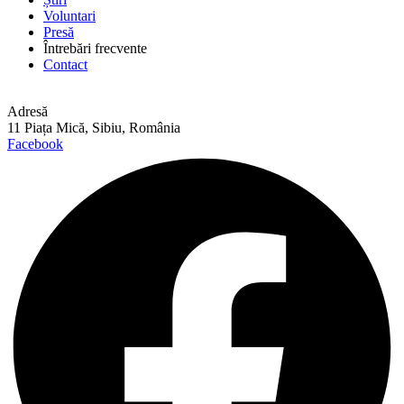
Voluntari
Presă
Întrebări frecvente
Contact
Adresă
11 Piața Mică, Sibiu, România
Facebook