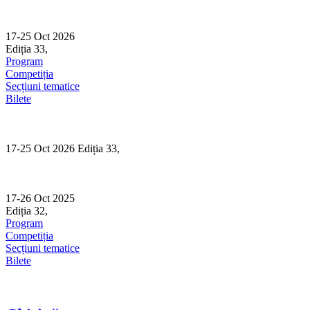
Skip
to
content
17-25 Oct 2026
Ediția 33,
Sibiu
Program
Competiția
Secțiuni tematice
Bilete
17-25 Oct 2026 Ediția 33,
Sibiu
17-26 Oct 2025
Ediția 32,
Sibiu
Program
Competiția
Secțiuni tematice
Bilete