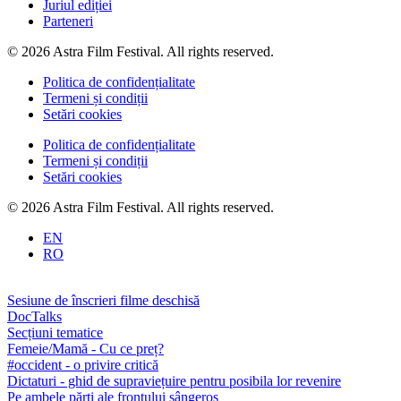
Juriul ediției
Parteneri
© 2026 Astra Film Festival. All rights reserved.
Politica de confidențialitate
Termeni și condiții
Setări cookies
Politica de confidențialitate
Termeni și condiții
Setări cookies
© 2026 Astra Film Festival. All rights reserved.
EN
RO
Sesiune de înscrieri filme deschisă
DocTalks
Secțiuni tematice
Femeie/Mamă - Cu ce preț?
#occident - o privire critică
Dictaturi - ghid de supraviețuire pentru posibila lor revenire
Pe ambele părți ale frontului sângeros