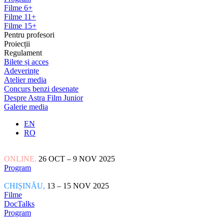
Filme 6+
Filme 11+
Filme 15+
Pentru profesori
Proiecții
Regulament
Bilete și acces
Adeverințe
Atelier media
Concurs benzi desenate
Despre Astra Film Junior
Galerie media
EN
RO
ONLINE,
26 OCT – 9 NOV 2025
Program
CHIȘINĂU,
13 – 15 NOV 2025
Filme
DocTalks
Program