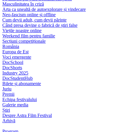
Masculinitatea în criză
Arta ca unealtă de autoexplorare și vindecare
Neo-fascism online și offline
Cum devii adult, cum devii părinte
Când presa devine o fabrică de știri false
Viețile noastre online
Weekend film pentru familie
Secțiuni competiționale
România
Europa de Est
Voci emergente
DocSchool
DocShorts
Industry 2025
DocStudentHub
Bilete și abonamente
Juriu
Premii
Echipa festivalului
Galerie media
Știri
Despre Astra Film Festival
Arhivă
Program