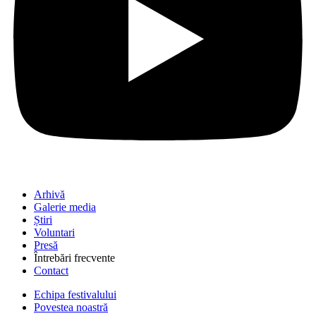
Arhivă
Galerie media
Știri
Voluntari
Presă
Întrebări frecvente
Contact
Echipa festivalului
Povestea noastră