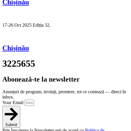
Chișinău
17-26 Oct 2025 Ediția 32,
Sibiu
Chișinău
3225655
Abonează-te la newsletter
Anunțuri de program, invitați, premiere, tot ce contează — direct în
inbox.
Your Email
Submit
Prin înscrierea la Newsletter ești de acord cu
Politica de