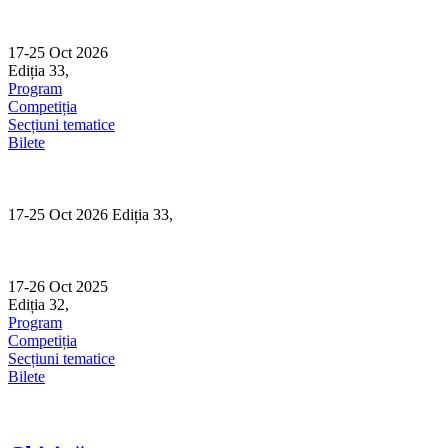
Skip
to
content
17-25 Oct 2026
Ediția 33,
Sibiu
Program
Competiția
Secțiuni tematice
Bilete
17-25 Oct 2026 Ediția 33,
Sibiu
17-26 Oct 2025
Ediția 32,
Sibiu
Program
Competiția
Secțiuni tematice
Bilete