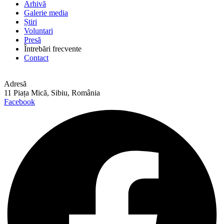
Arhivă
Galerie media
Știri
Voluntari
Presă
Întrebări frecvente
Contact
Adresă
11 Piața Mică, Sibiu, România
Facebook