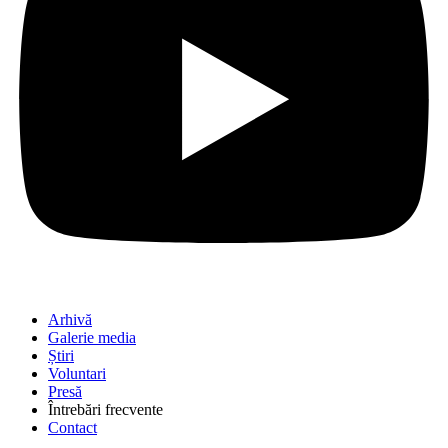
Arhivă
Galerie media
Știri
Voluntari
Presă
Întrebări frecvente
Contact