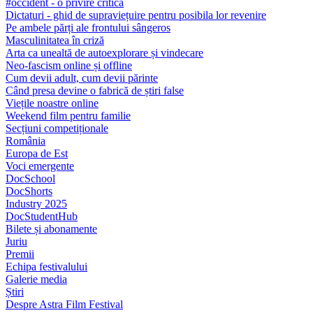
#occident - o privire critică
Dictaturi - ghid de supraviețuire pentru posibila lor revenire
Pe ambele părți ale frontului sângeros
Masculinitatea în criză
Arta ca unealtă de autoexplorare și vindecare
Neo-fascism online și offline
Cum devii adult, cum devii părinte
Când presa devine o fabrică de știri false
Viețile noastre online
Weekend film pentru familie
Secțiuni competiționale
România
Europa de Est
Voci emergente
DocSchool
DocShorts
Industry 2025
DocStudentHub
Bilete și abonamente
Juriu
Premii
Echipa festivalului
Galerie media
Știri
Despre Astra Film Festival