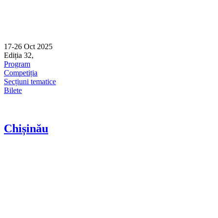
17-26 Oct 2025
Ediția 32,
Sibiu
Program
Competiția
Secțiuni tematice
Bilete
Chișinău