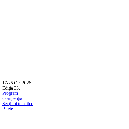
Skip
to
content
17-25 Oct 2026
Ediția 33,
Sibiu
Program
Competiția
Secțiuni tematice
Bilete