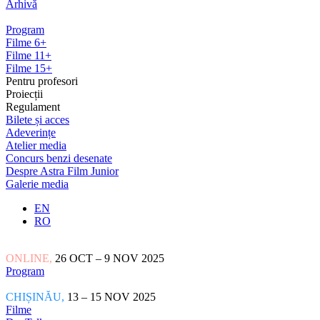
Arhivă
Program
Filme 6+
Filme 11+
Filme 15+
Pentru profesori
Proiecții
Regulament
Bilete și acces
Adeverințe
Atelier media
Concurs benzi desenate
Despre Astra Film Junior
Galerie media
EN
RO
ONLINE,
26 OCT – 9 NOV 2025
Program
CHIȘINĂU,
13 – 15 NOV 2025
Filme