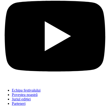
Echipa festivalului
Povestea noastră
Juriul ediției
Parteneri