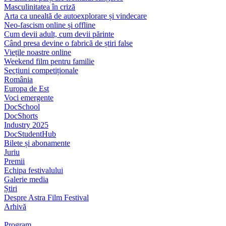
Masculinitatea în criză
Arta ca unealtă de autoexplorare și vindecare
Neo-fascism online și offline
Cum devii adult, cum devii părinte
Când presa devine o fabrică de știri false
Viețile noastre online
Weekend film pentru familie
Secțiuni competiționale
România
Europa de Est
Voci emergente
DocSchool
DocShorts
Industry 2025
DocStudentHub
Bilete și abonamente
Juriu
Premii
Echipa festivalului
Galerie media
Știri
Despre Astra Film Festival
Arhivă
Program