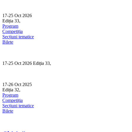
Skip
to
content
17-25 Oct 2026
Ediția 33,
Sibiu
Program
Competiția
Secțiuni tematice
Bilete
17-25 Oct 2026 Ediția 33,
Sibiu
17-26 Oct 2025
Ediția 32,
Sibiu
Program
Competiția
Secțiuni tematice
Bilete