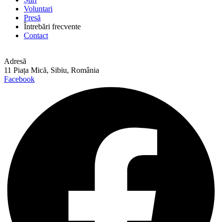
Voluntari
Presă
Întrebări frecvente
Contact
Adresă
11 Piața Mică, Sibiu, România
Facebook