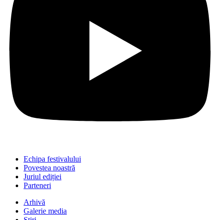
Echipa festivalului
Povestea noastră
Juriul ediției
Parteneri
Arhivă
Galerie media
Știri