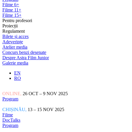
Filme 6+
Filme 11+
Filme 15+
Pentru profesori
Proiecții
Regulament
Bilete și acces
Adeverințe
Atelier media
Concurs benzi desenate
Despre Astra Film Junior
Galerie media
EN
RO
ONLINE,
26 OCT – 9 NOV 2025
Program
CHIȘINĂU,
13 – 15 NOV 2025
Filme
DocTalks
Program