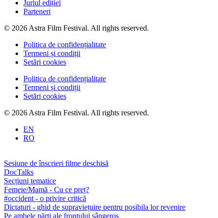
Juriul ediției
Parteneri
© 2026 Astra Film Festival. All rights reserved.
Politica de confidențialitate
Termeni și condiții
Setări cookies
Politica de confidențialitate
Termeni și condiții
Setări cookies
© 2026 Astra Film Festival. All rights reserved.
EN
RO
Sesiune de înscrieri filme deschisă
DocTalks
Secțiuni tematice
Femeie/Mamă - Cu ce preț?
#occident - o privire critică
Dictaturi - ghid de supraviețuire pentru posibila lor revenire
Pe ambele părți ale frontului sângeros