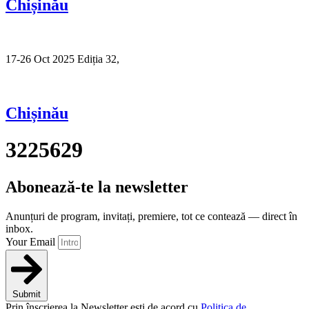
Chișinău
17-26 Oct 2025 Ediția 32,
Sibiu
Chișinău
3225629
Abonează-te la newsletter
Anunțuri de program, invitați, premiere, tot ce contează — direct în
inbox.
Your Email
Submit
Prin înscrierea la Newsletter ești de acord cu
Politica de