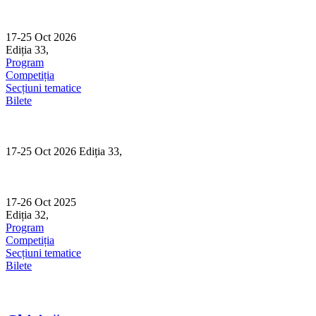
Skip
to
content
17-25 Oct 2026
Ediția 33,
Sibiu
Program
Competiția
Secțiuni tematice
Bilete
17-25 Oct 2026 Ediția 33,
Sibiu
17-26 Oct 2025
Ediția 32,
Sibiu
Program
Competiția
Secțiuni tematice
Bilete