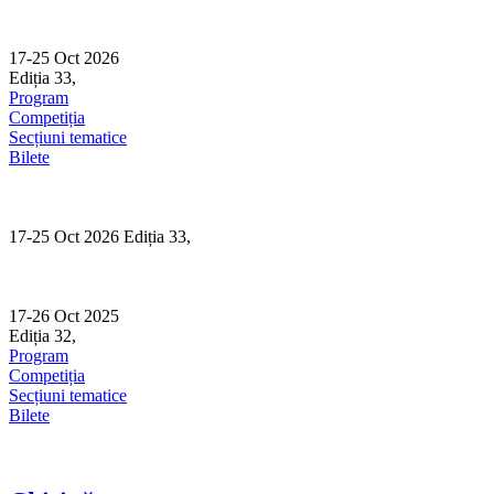
Skip
to
content
17-25 Oct 2026
Ediția 33,
Sibiu
Program
Competiția
Secțiuni tematice
Bilete
17-25 Oct 2026 Ediția 33,
Sibiu
17-26 Oct 2025
Ediția 32,
Sibiu
Program
Competiția
Secțiuni tematice
Bilete