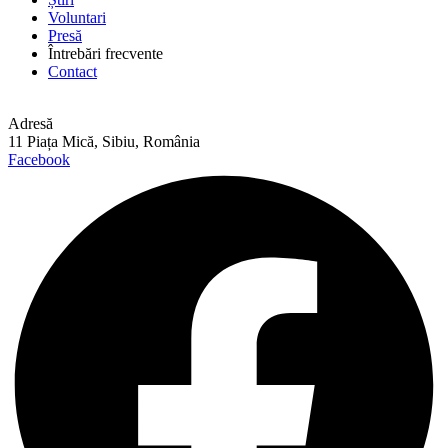
Voluntari
Presă
Întrebări frecvente
Contact
Adresă
11 Piața Mică, Sibiu, România
Facebook