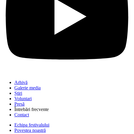
Arhivă
Galerie media
Știri
Voluntari
Presă
Întrebări frecvente
Contact
Echipa festivalului
Povestea noastră