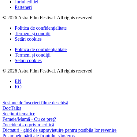
Juriul ediției
Parteneri
© 2026 Astra Film Festival. All rights reserved.
Politica de confidențialitate
Termeni și condiții
Setări cookies
Politica de confidențialitate
Termeni și condiții
Setări cookies
© 2026 Astra Film Festival. All rights reserved.
EN
RO
Sesiune de înscrieri filme deschisă
DocTalks
Secțiuni tematice
Femeie/Mamă - Cu ce preț?
#occident - o privire critică
Dictaturi - ghid de supraviețuire pentru posibila lor revenire
Pe ambele părți ale frontului sângeros