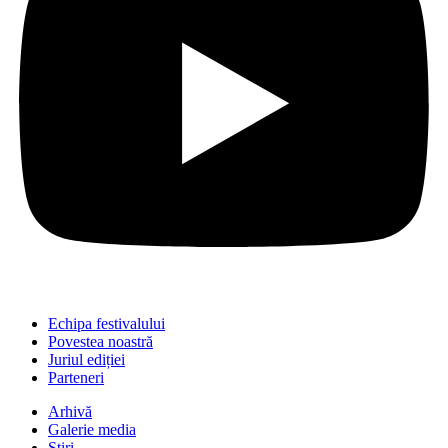
Echipa festivalului
Povestea noastră
Juriul ediției
Parteneri
Arhivă
Galerie media
Știri