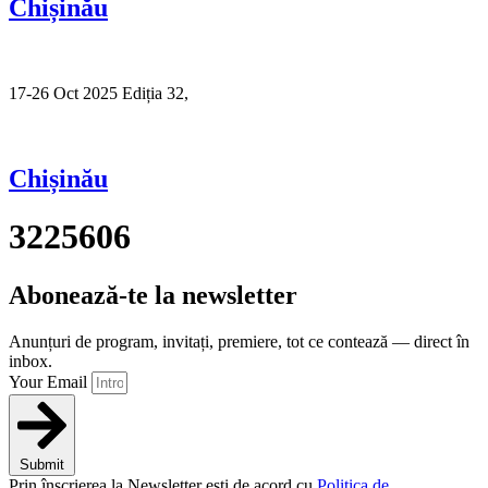
Chișinău
17-26 Oct 2025 Ediția 32,
Sibiu
Chișinău
3225606
Abonează-te la newsletter
Anunțuri de program, invitați, premiere, tot ce contează — direct în
inbox.
Your Email
Submit
Prin înscrierea la Newsletter ești de acord cu
Politica de