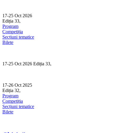
Skip
to
content
17-25 Oct 2026
Ediția 33,
Sibiu
Program
Competiția
Secțiuni tematice
Bilete
17-25 Oct 2026 Ediția 33,
Sibiu
17-26 Oct 2025
Ediția 32,
Sibiu
Program
Competiția
Secțiuni tematice
Bilete