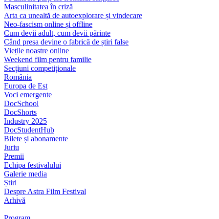
Masculinitatea în criză
Arta ca unealtă de autoexplorare și vindecare
Neo-fascism online și offline
Cum devii adult, cum devii părinte
Când presa devine o fabrică de știri false
Viețile noastre online
Weekend film pentru familie
Secțiuni competiționale
România
Europa de Est
Voci emergente
DocSchool
DocShorts
Industry 2025
DocStudentHub
Bilete și abonamente
Juriu
Premii
Echipa festivalului
Galerie media
Știri
Despre Astra Film Festival
Arhivă
Program