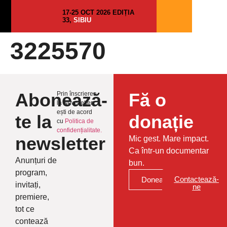
17-25 OCT 2026 EDIȚIA
33,
SIBIU
3225570
Abonează-
Fă o
Prin înscrierea
la Newsletter
ești de acord
te la
donație
cu
Politica de
confidențialitate.
newsletter
Mic gest. Mare impact.
Ca într-un documentar
Anunțuri de
bun.
program,
Contactează-
Donează
invitați,
ne
premiere,
tot ce
contează