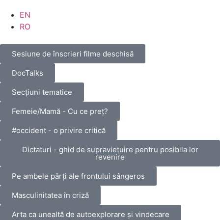
EN
RO
Sesiune de înscrieri filme deschisă
DocTalks
Secțiuni tematice
Femeie/Mamă - Cu ce preț?
#occident - o privire critică
Dictaturi - ghid de supraviețuire pentru posibila lor
revenire
Pe ambele părți ale frontului sângeros
Masculinitatea în criză
Arta ca unealtă de autoexplorare și vindecare