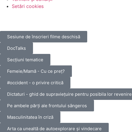
Setări cookies
Sesiune de înscrieri filme deschisă
DocTalks
Secțiuni tematice
Femeie/Mamă - Cu ce preț?
#occident - o privire critică
Dictaturi - ghid de supraviețuire pentru posibila lor revenire
Pe ambele părți ale frontului sângeros
Masculinitatea în criză
Arta ca unealtă de autoexplorare și vindecare