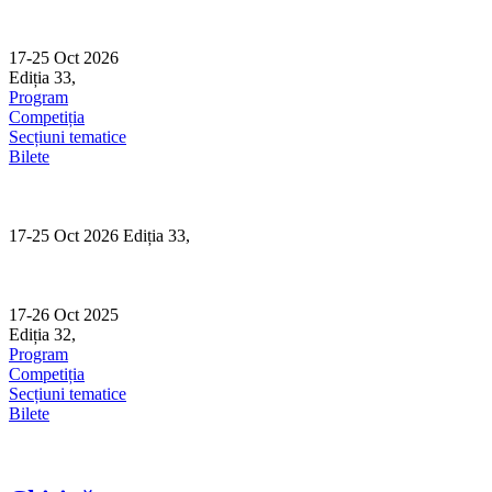
Skip
to
content
17-25 Oct 2026
Ediția 33,
Sibiu
Program
Competiția
Secțiuni tematice
Bilete
17-25 Oct 2026 Ediția 33,
Sibiu
17-26 Oct 2025
Ediția 32,
Sibiu
Program
Competiția
Secțiuni tematice
Bilete