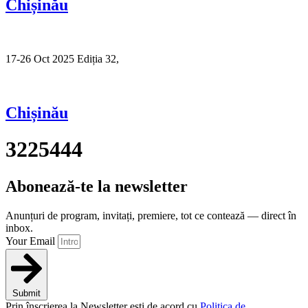
Chișinău
17-26 Oct 2025 Ediția 32,
Sibiu
Chișinău
3225444
Abonează-te la newsletter
Anunțuri de program, invitați, premiere, tot ce contează — direct în
inbox.
Your Email
Submit
Prin înscrierea la Newsletter ești de acord cu
Politica de