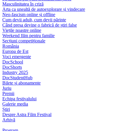
Masculinitatea în criză
Arta ca unealtă de autoexplorare și vindecare
Neo-fascism online și offline
Cum devii adult, cum devii părinte
Când presa devine o fabrică de știri false
Viețile noastre online
Weekend film pentru familie
Secțiuni competiționale
România
Europa de Est
Voci emergente
DocSchool
DocShorts
Industry 2025
DocStudentHub
Bilete și abonamente
Juriu
Premii
Echipa festivalului
Galerie media
Știri
Despre Astra Film Festival
Arhivă
Program