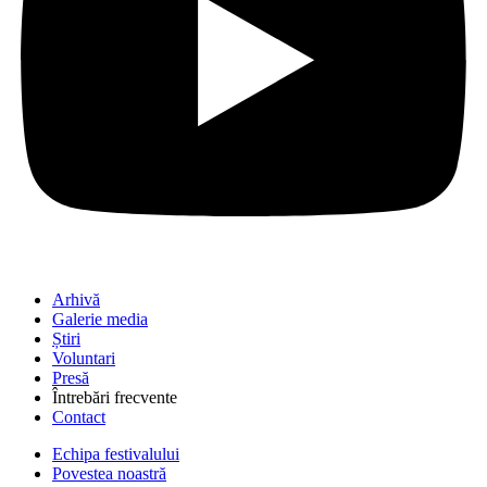
Arhivă
Galerie media
Știri
Voluntari
Presă
Întrebări frecvente
Contact
Echipa festivalului
Povestea noastră