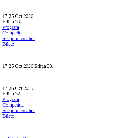
Skip
to
content
17-25 Oct 2026
Ediția 33,
Sibiu
Program
Competiția
Secțiuni tematice
Bilete
17-25 Oct 2026 Ediția 33,
Sibiu
17-26 Oct 2025
Ediția 32,
Sibiu
Program
Competiția
Secțiuni tematice
Bilete