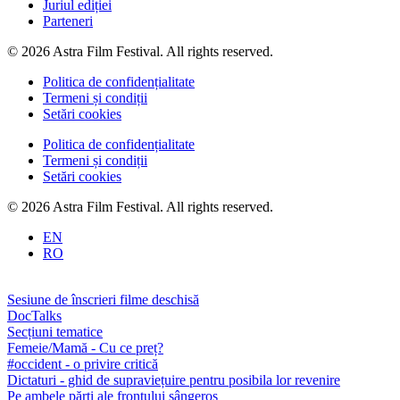
Juriul ediției
Parteneri
© 2026 Astra Film Festival. All rights reserved.
Politica de confidențialitate
Termeni și condiții
Setări cookies
Politica de confidențialitate
Termeni și condiții
Setări cookies
© 2026 Astra Film Festival. All rights reserved.
EN
RO
Sesiune de înscrieri filme deschisă
DocTalks
Secțiuni tematice
Femeie/Mamă - Cu ce preț?
#occident - o privire critică
Dictaturi - ghid de supraviețuire pentru posibila lor revenire
Pe ambele părți ale frontului sângeros