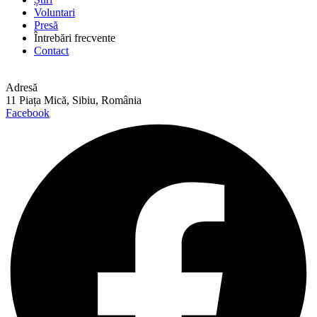
Voluntari
Presă
Întrebări frecvente
Contact
Adresă
11 Piața Mică, Sibiu, România
Facebook