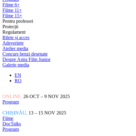
Filme 6+
Filme 11+
Filme 15+
Pentru profesori
Proiecții
Regulament
Bilete și acces
Adeverințe
Atelier media
Concurs benzi desenate
Despre Astra Film Junior
Galerie media
EN
RO
ONLINE,
26 OCT – 9 NOV 2025
Program
CHIȘINĂU,
13 – 15 NOV 2025
Filme
DocTalks
Program