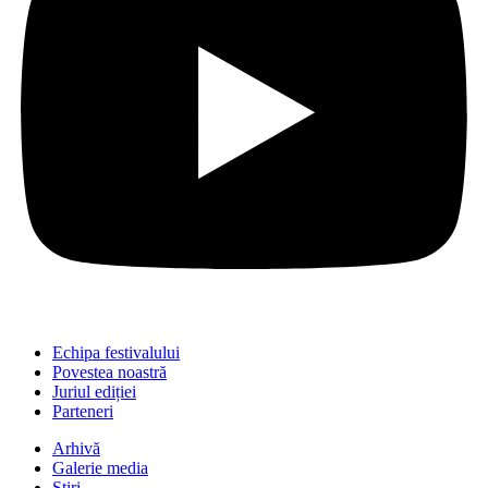
Echipa festivalului
Povestea noastră
Juriul ediției
Parteneri
Arhivă
Galerie media
Știri