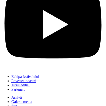
Echipa festivalului
Povestea noastră
Juriul ediției
Parteneri
Arhivă
Galerie media
Știri