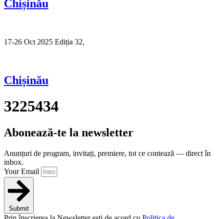
Chișinău
17-26 Oct 2025 Ediția 32,
Sibiu
Chișinău
3225434
Abonează-te la newsletter
Anunțuri de program, invitați, premiere, tot ce contează — direct în
inbox.
Your Email
Submit
Prin înscrierea la Newsletter ești de acord cu
Politica de