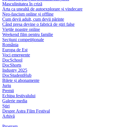
Masculinitatea în criză
Arta ca unealtă de autoexplorare și vindecare
Neo-fascism online și offline
Cum devii adult, cum devii părinte
Când presa devine o fabrică de știri false
Viețile noastre online
Weekend film pentru familie
Secțiuni competiționale
România
Europa de Est
Voci emergente
DocSchool
DocShorts
Industry 2025
DocStudentHub
Bilete și abonamente
Juriu
Premii
Echipa festivalului
Galerie media
Știri
Despre Astra Film Festival
Arhivă
Program