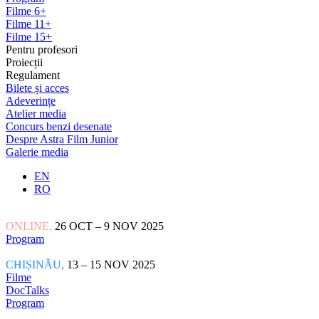
Filme 6+
Filme 11+
Filme 15+
Pentru profesori
Proiecții
Regulament
Bilete și acces
Adeverințe
Atelier media
Concurs benzi desenate
Despre Astra Film Junior
Galerie media
EN
RO
ONLINE,
26 OCT – 9 NOV 2025
Program
CHIȘINĂU,
13 – 15 NOV 2025
Filme
DocTalks
Program