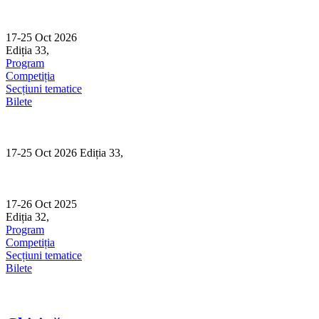
Skip
to
content
17-25 Oct 2026
Ediția 33,
Sibiu
Program
Competiția
Secțiuni tematice
Bilete
17-25 Oct 2026 Ediția 33,
Sibiu
17-26 Oct 2025
Ediția 32,
Sibiu
Program
Competiția
Secțiuni tematice
Bilete