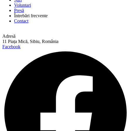
Voluntari
Presă
Întrebări frecvente
Contact
Adresă
11 Piața Mică, Sibiu, România
Facebook