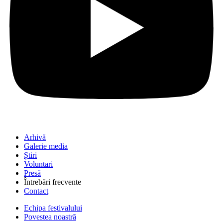
Arhivă
Galerie media
Știri
Voluntari
Presă
Întrebări frecvente
Contact
Echipa festivalului
Povestea noastră