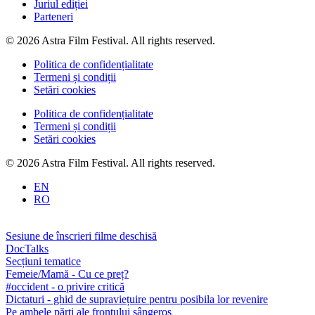
Juriul ediției
Parteneri
© 2026 Astra Film Festival. All rights reserved.
Politica de confidențialitate
Termeni și condiții
Setări cookies
Politica de confidențialitate
Termeni și condiții
Setări cookies
© 2026 Astra Film Festival. All rights reserved.
EN
RO
Sesiune de înscrieri filme deschisă
DocTalks
Secțiuni tematice
Femeie/Mamă - Cu ce preț?
#occident - o privire critică
Dictaturi - ghid de supraviețuire pentru posibila lor revenire
Pe ambele părți ale frontului sângeros