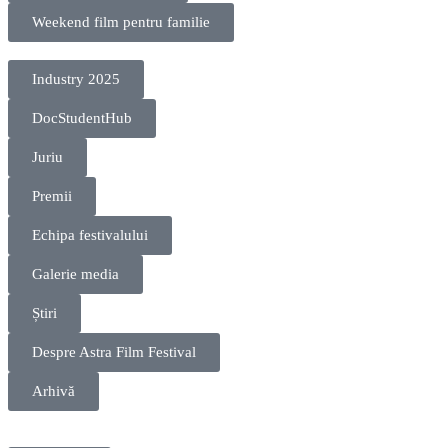
Weekend film pentru familie
Industry 2025
DocStudentHub
Juriu
Premii
Echipa festivalului
Galerie media
Știri
Despre Astra Film Festival
Arhivă