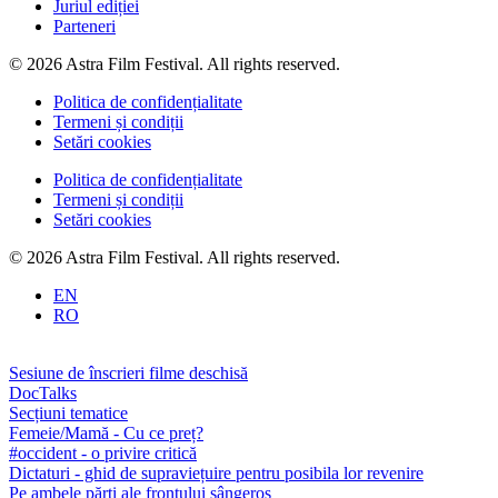
Juriul ediției
Parteneri
© 2026 Astra Film Festival. All rights reserved.
Politica de confidențialitate
Termeni și condiții
Setări cookies
Politica de confidențialitate
Termeni și condiții
Setări cookies
© 2026 Astra Film Festival. All rights reserved.
EN
RO
Sesiune de înscrieri filme deschisă
DocTalks
Secțiuni tematice
Femeie/Mamă - Cu ce preț?
#occident - o privire critică
Dictaturi - ghid de supraviețuire pentru posibila lor revenire
Pe ambele părți ale frontului sângeros