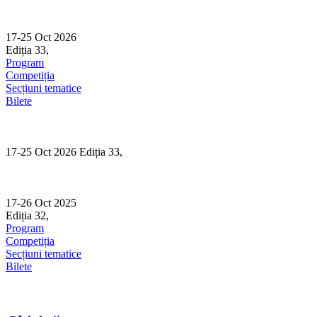
Skip
to
content
17-25 Oct 2026
Ediția 33,
Sibiu
Program
Competiția
Secțiuni tematice
Bilete
17-25 Oct 2026 Ediția 33,
Sibiu
17-26 Oct 2025
Ediția 32,
Sibiu
Program
Competiția
Secțiuni tematice
Bilete