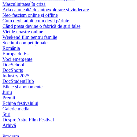
Masculinitatea în criză
Arta ca unealtă de autoexplorare și vindecare
Neo-fascism online și offline
Cum devii adult, cum devii părinte
Când presa devine o fabrică de știri false
Viețile noastre online
Weekend film pentru familie
Secțiuni competiționale
România
Europa de Est
Voci emergente
DocSchool
DocShorts
Industry 2025
DocStudentHub
Bilete și abonamente
Juriu
Premii
Echipa festivalului
Galerie media
Știri
Despre Astra Film Festival
Arhivă
Program