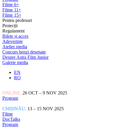
Filme 6+
Filme 11+
Filme 15+
Pentru profesori
Proiecții
Regulament
Bilete și acces
Adeverințe
Atelier media
Concurs benzi desenate
Despre Astra Film Junior
Galerie media
EN
RO
ONLINE,
26 OCT – 9 NOV 2025
Program
CHIȘINĂU,
13 – 15 NOV 2025
Filme
DocTalks
Program