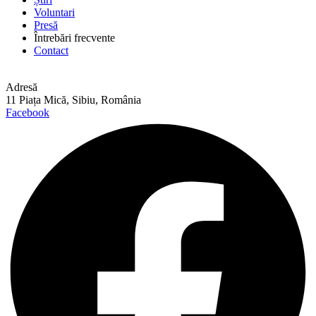
Voluntari
Presă
Întrebări frecvente
Contact
Adresă
11 Piața Mică, Sibiu, România
Facebook