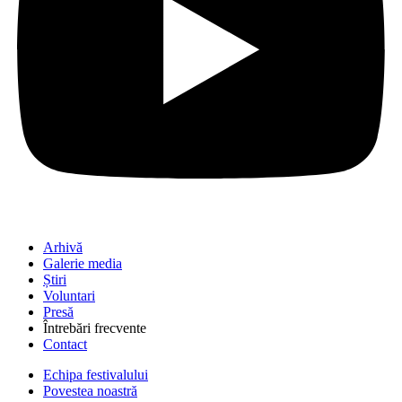
Arhivă
Galerie media
Știri
Voluntari
Presă
Întrebări frecvente
Contact
Echipa festivalului
Povestea noastră