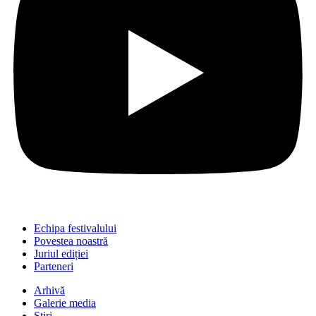
Echipa festivalului
Povestea noastră
Juriul ediției
Parteneri
Arhivă
Galerie media
Știri