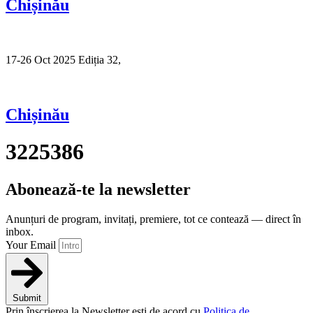
Chișinău
17-26 Oct 2025 Ediția 32,
Sibiu
Chișinău
3225386
Abonează-te la newsletter
Anunțuri de program, invitați, premiere, tot ce contează — direct în
inbox.
Your Email
Submit
Prin înscrierea la Newsletter ești de acord cu
Politica de