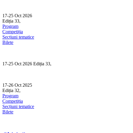
Skip
to
content
17-25 Oct 2026
Ediția 33,
Sibiu
Program
Competiția
Secțiuni tematice
Bilete
17-25 Oct 2026 Ediția 33,
Sibiu
17-26 Oct 2025
Ediția 32,
Sibiu
Program
Competiția
Secțiuni tematice
Bilete