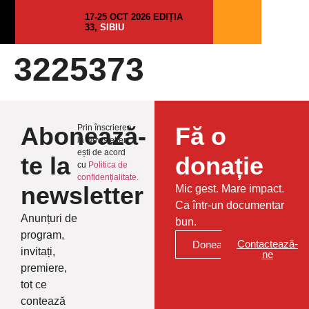
17-25 OCT 2026 EDIȚIA
33,
SIBIU
3225373
Abonează-
Fă o
Prin înscrierea
la Newsletter
ești de acord
te la
donație
cu
Politica de
confidențialitate.
newsletter
Mic gest. Mare impact.
Ca într-un documentar
Anunțuri de
bun.
program,
Contactează-
Donează
invitați,
ne
premiere,
tot ce
contează