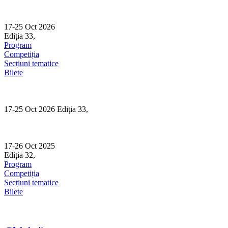
Skip
to
content
17-25 Oct 2026
Ediția 33,
Sibiu
Program
Competiția
Secțiuni tematice
Bilete
17-25 Oct 2026 Ediția 33,
Sibiu
17-26 Oct 2025
Ediția 32,
Sibiu
Program
Competiția
Secțiuni tematice
Bilete