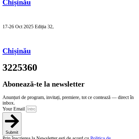
Chișinău
17-26 Oct 2025 Ediția 32,
Sibiu
Chișinău
3225360
Abonează-te la newsletter
Anunțuri de program, invitați, premiere, tot ce contează — direct în
inbox.
Your Email
Submit
Prin înscrierea la Newsletter ești de acord cu
Politica de