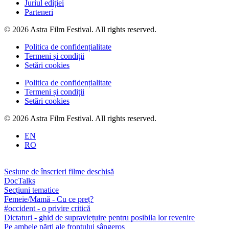
Juriul ediției
Parteneri
© 2026 Astra Film Festival. All rights reserved.
Politica de confidențialitate
Termeni și condiții
Setări cookies
Politica de confidențialitate
Termeni și condiții
Setări cookies
© 2026 Astra Film Festival. All rights reserved.
EN
RO
Sesiune de înscrieri filme deschisă
DocTalks
Secțiuni tematice
Femeie/Mamă - Cu ce preț?
#occident - o privire critică
Dictaturi - ghid de supraviețuire pentru posibila lor revenire
Pe ambele părți ale frontului sângeros