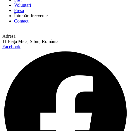
Voluntari
Presă
Întrebări frecvente
Contact
Adresă
11 Piața Mică, Sibiu, România
Facebook