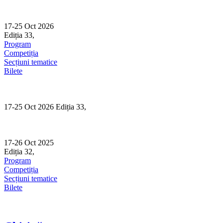
Skip
to
content
17-25 Oct 2026
Ediția 33,
Sibiu
Program
Competiția
Secțiuni tematice
Bilete
17-25 Oct 2026 Ediția 33,
Sibiu
17-26 Oct 2025
Ediția 32,
Sibiu
Program
Competiția
Secțiuni tematice
Bilete