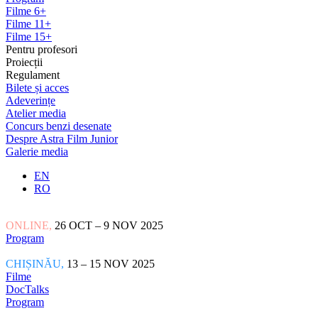
Filme 6+
Filme 11+
Filme 15+
Pentru profesori
Proiecții
Regulament
Bilete și acces
Adeverințe
Atelier media
Concurs benzi desenate
Despre Astra Film Junior
Galerie media
EN
RO
ONLINE,
26 OCT – 9 NOV 2025
Program
CHIȘINĂU,
13 – 15 NOV 2025
Filme
DocTalks
Program