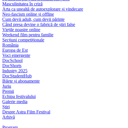
Masculinitatea în criză
Arta ca unealtă de autoexplorare și vindecare
Neo-fascism online și offline
Cum devii adult, cum devii părinte
Când presa devine o fabrică de știri false
Viețile noastre online
Weekend film pentru familie
Secțiuni competiționale
România
Europa de Est
Voci emergente
DocSchool
DocShorts
Industry 2025
DocStudentHub
Bilete și abonamente
Juriu
Premii
Echipa festivalului
Galerie media
Știri
Despre Astra Film Festival
Arhivă
Program