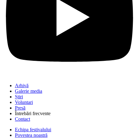
Arhivă
Galerie media
Știri
Voluntari
Presă
Întrebări frecvente
Contact
Echipa festivalului
Povestea noastră