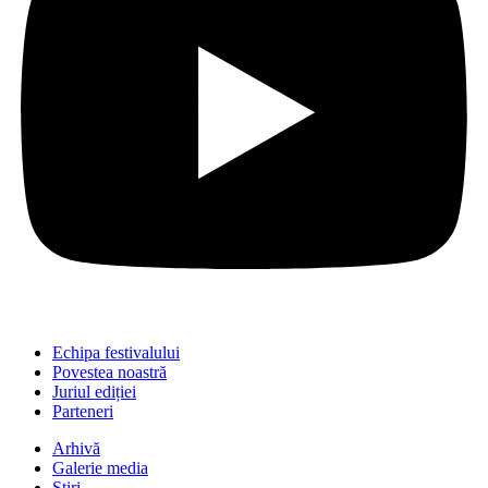
Echipa festivalului
Povestea noastră
Juriul ediției
Parteneri
Arhivă
Galerie media
Știri