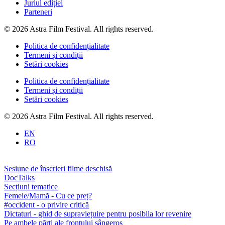
Juriul ediției
Parteneri
© 2026 Astra Film Festival. All rights reserved.
Politica de confidențialitate
Termeni și condiții
Setări cookies
Politica de confidențialitate
Termeni și condiții
Setări cookies
© 2026 Astra Film Festival. All rights reserved.
EN
RO
Sesiune de înscrieri filme deschisă
DocTalks
Secțiuni tematice
Femeie/Mamă - Cu ce preț?
#occident - o privire critică
Dictaturi - ghid de supraviețuire pentru posibila lor revenire
Pe ambele părți ale frontului sângeros