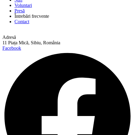
Voluntari
Presă
Întrebări frecvente
Contact
Adresă
11 Piața Mică, Sibiu, România
Facebook