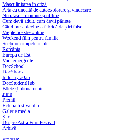
Masculinitatea în criză
Arta ca unealtă de autoexplorare și vindecare
Neo-fascism online și offline
Cum devii adult, cum devii părinte
Când presa devine o fabrică de știri false
Viețile noastre online
Weekend film pentru familie
Secțiuni competiționale
România
Europa de Est
Voci emergente
DocSchool
DocShorts
Industry 2025
DocStudentHub
Bilete și abonamente
Juriu
Premii
Echipa festivalului
Galerie media
Știri
Despre Astra Film Festival
Arhivă
Program