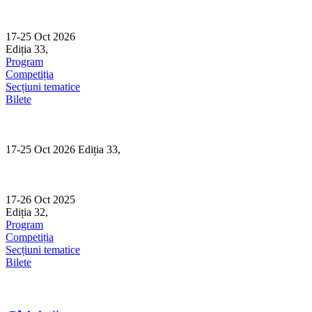
Skip
to
content
17-25 Oct 2026
Ediția 33,
Sibiu
Program
Competiția
Secțiuni tematice
Bilete
17-25 Oct 2026 Ediția 33,
Sibiu
17-26 Oct 2025
Ediția 32,
Sibiu
Program
Competiția
Secțiuni tematice
Bilete