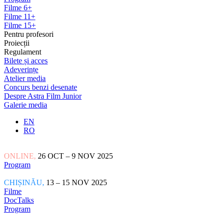
Filme 6+
Filme 11+
Filme 15+
Pentru profesori
Proiecții
Regulament
Bilete și acces
Adeverințe
Atelier media
Concurs benzi desenate
Despre Astra Film Junior
Galerie media
EN
RO
ONLINE,
26 OCT – 9 NOV 2025
Program
CHIȘINĂU,
13 – 15 NOV 2025
Filme
DocTalks
Program