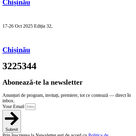
Chișinău
17-26 Oct 2025 Ediția 32,
Sibiu
Chișinău
3225344
Abonează-te la newsletter
Anunțuri de program, invitați, premiere, tot ce contează — direct în
inbox.
Your Email
Submit
Prin înscrierea la Newsletter ești de acord cu
Politica de