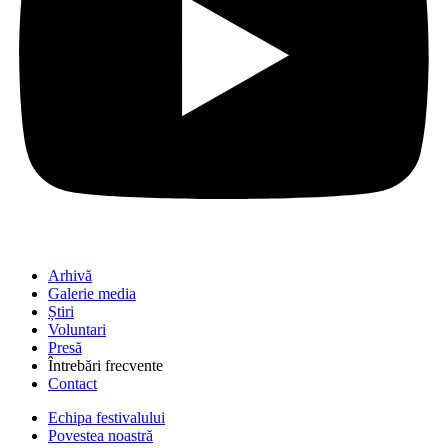
Arhivă
Galerie media
Știri
Voluntari
Presă
Întrebări frecvente
Contact
Echipa festivalului
Povestea noastră