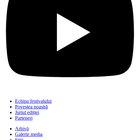
Echipa festivalului
Povestea noastră
Juriul ediției
Parteneri
Arhivă
Galerie media
Știri