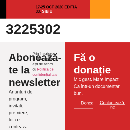
17-25 OCT 2026 EDIȚIA
33,
SIBIU
3225302
Abonează-
Fă o
Prin înscrierea
la Newsletter
ești de acord
te la
donație
cu
Politica de
confidențialitate.
newsletter
Mic gest. Mare impact.
Ca într-un documentar
Anunțuri de
bun.
program,
Contactează-
Donează
invitați,
ne
premiere,
tot ce
contează