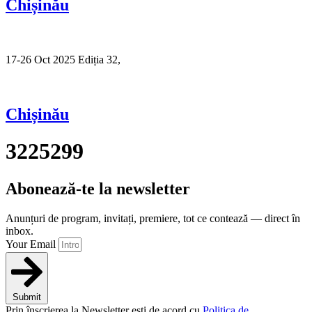
Chișinău
17-26 Oct 2025 Ediția 32,
Sibiu
Chișinău
3225299
Abonează-te la newsletter
Anunțuri de program, invitați, premiere, tot ce contează — direct în
inbox.
Your Email
Submit
Prin înscrierea la Newsletter ești de acord cu
Politica de