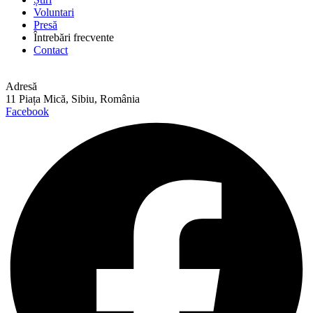
Voluntari
Presă
Întrebări frecvente
Contact
Adresă
11 Piața Mică, Sibiu, România
Facebook