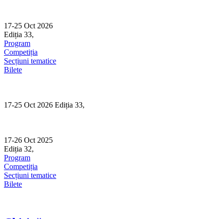
Skip
to
content
17-25 Oct 2026
Ediția 33,
Sibiu
Program
Competiția
Secțiuni tematice
Bilete
17-25 Oct 2026 Ediția 33,
Sibiu
17-26 Oct 2025
Ediția 32,
Sibiu
Program
Competiția
Secțiuni tematice
Bilete