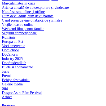
Masculinitatea în criză
Arta ca unealtă de autoexplorare și vindecare
Neo-fascism online și offline
Cum devii adult, cum devii părinte
Când presa devine o fabrică de știri false
Viețile noastre online
Weekend film pentru familie
Secțiuni competiționale
România
Europa de Est
Voci emergente
DocSchool
DocShorts
Industry 2025
DocStudentHub
Bilete și abonamente
Juriu
Premii
Echipa festivalului
Galerie media
Știri
Despre Astra Film Festival
Arhivă
Program