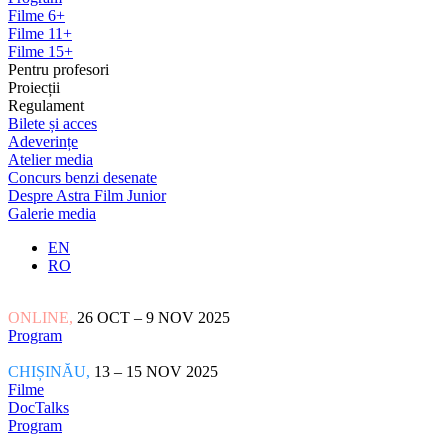
Filme 6+
Filme 11+
Filme 15+
Pentru profesori
Proiecții
Regulament
Bilete și acces
Adeverințe
Atelier media
Concurs benzi desenate
Despre Astra Film Junior
Galerie media
EN
RO
ONLINE,
26 OCT – 9 NOV 2025
Program
CHIȘINĂU,
13 – 15 NOV 2025
Filme
DocTalks
Program