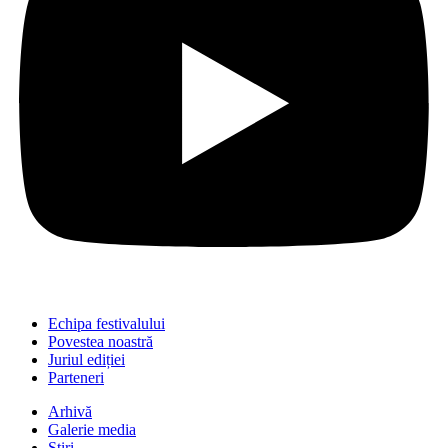
Echipa festivalului
Povestea noastră
Juriul ediției
Parteneri
Arhivă
Galerie media
Știri