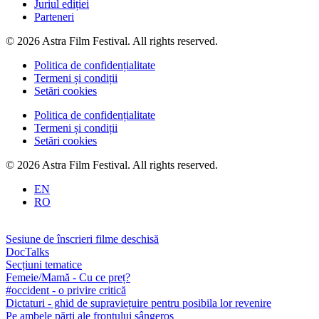
Juriul ediției
Parteneri
© 2026 Astra Film Festival. All rights reserved.
Politica de confidențialitate
Termeni și condiții
Setări cookies
Politica de confidențialitate
Termeni și condiții
Setări cookies
© 2026 Astra Film Festival. All rights reserved.
EN
RO
Sesiune de înscrieri filme deschisă
DocTalks
Secțiuni tematice
Femeie/Mamă - Cu ce preț?
#occident - o privire critică
Dictaturi - ghid de supraviețuire pentru posibila lor revenire
Pe ambele părți ale frontului sângeros