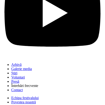
Arhivă
Galerie media
Știri
Voluntari
Presă
Întrebări frecvente
Contact
Echipa festivalului
Povestea noastră