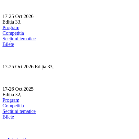
Skip
to
content
17-25 Oct 2026
Ediția 33,
Sibiu
Program
Competiția
Secțiuni tematice
Bilete
17-25 Oct 2026 Ediția 33,
Sibiu
17-26 Oct 2025
Ediția 32,
Sibiu
Program
Competiția
Secțiuni tematice
Bilete