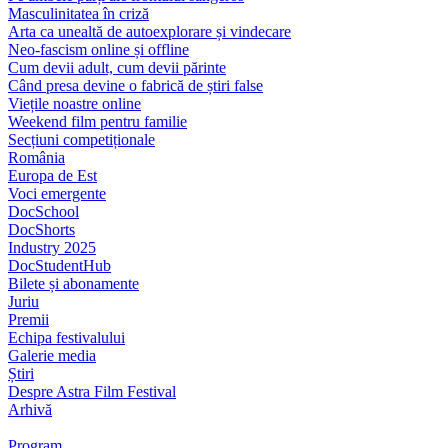
Masculinitatea în criză
Arta ca unealtă de autoexplorare și vindecare
Neo-fascism online și offline
Cum devii adult, cum devii părinte
Când presa devine o fabrică de știri false
Viețile noastre online
Weekend film pentru familie
Secțiuni competiționale
România
Europa de Est
Voci emergente
DocSchool
DocShorts
Industry 2025
DocStudentHub
Bilete și abonamente
Juriu
Premii
Echipa festivalului
Galerie media
Știri
Despre Astra Film Festival
Arhivă
Program