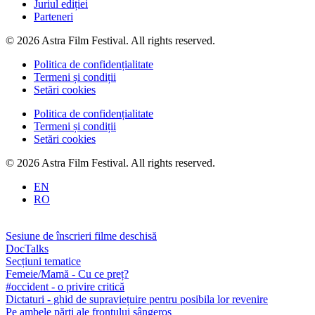
Juriul ediției
Parteneri
© 2026 Astra Film Festival. All rights reserved.
Politica de confidențialitate
Termeni și condiții
Setări cookies
Politica de confidențialitate
Termeni și condiții
Setări cookies
© 2026 Astra Film Festival. All rights reserved.
EN
RO
Sesiune de înscrieri filme deschisă
DocTalks
Secțiuni tematice
Femeie/Mamă - Cu ce preț?
#occident - o privire critică
Dictaturi - ghid de supraviețuire pentru posibila lor revenire
Pe ambele părți ale frontului sângeros