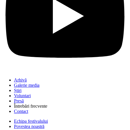
Arhivă
Galerie media
Știri
Voluntari
Presă
Întrebări frecvente
Contact
Echipa festivalului
Povestea noastră