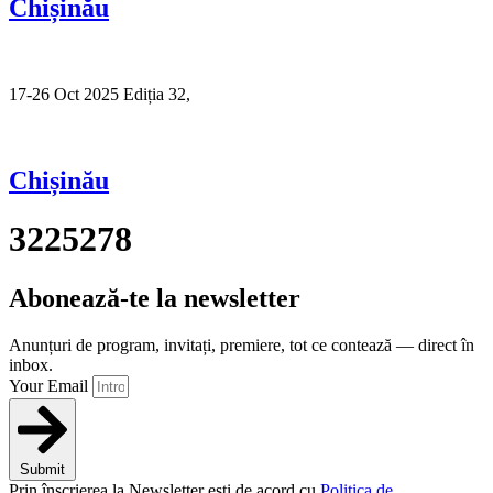
Chișinău
17-26 Oct 2025 Ediția 32,
Sibiu
Chișinău
3225278
Abonează-te la newsletter
Anunțuri de program, invitați, premiere, tot ce contează — direct în
inbox.
Your Email
Submit
Prin înscrierea la Newsletter ești de acord cu
Politica de