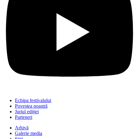
Echipa festivalului
Povestea noastră
Juriul ediției
Parteneri
Arhivă
Galerie media
Știri