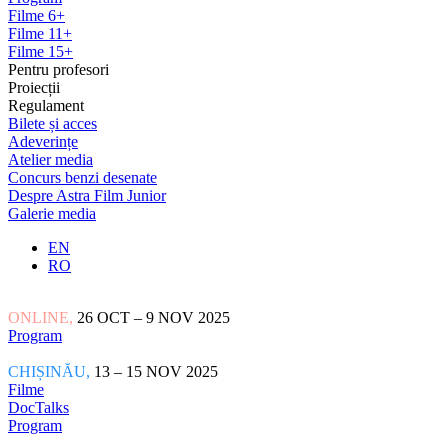
Filme 6+
Filme 11+
Filme 15+
Pentru profesori
Proiecții
Regulament
Bilete și acces
Adeverințe
Atelier media
Concurs benzi desenate
Despre Astra Film Junior
Galerie media
EN
RO
ONLINE,
26 OCT – 9 NOV 2025
Program
CHIȘINĂU,
13 – 15 NOV 2025
Filme
DocTalks
Program