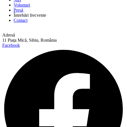
Voluntari
Presă
Întrebări frecvente
Contact
Adresă
11 Piața Mică, Sibiu, România
Facebook