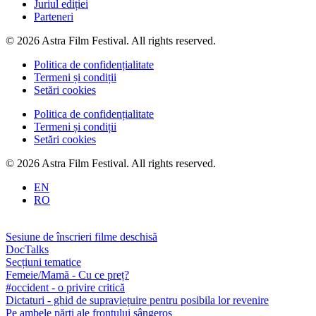
Juriul ediției
Parteneri
© 2026 Astra Film Festival. All rights reserved.
Politica de confidențialitate
Termeni și condiții
Setări cookies
Politica de confidențialitate
Termeni și condiții
Setări cookies
© 2026 Astra Film Festival. All rights reserved.
EN
RO
Sesiune de înscrieri filme deschisă
DocTalks
Secțiuni tematice
Femeie/Mamă - Cu ce preț?
#occident - o privire critică
Dictaturi - ghid de supraviețuire pentru posibila lor revenire
Pe ambele părți ale frontului sângeros