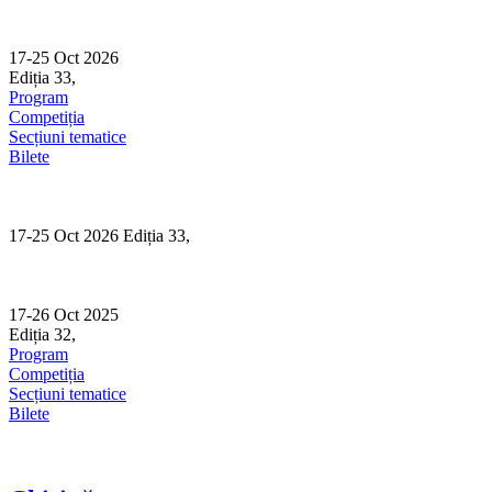
Skip
to
content
17-25 Oct 2026
Ediția 33,
Sibiu
Program
Competiția
Secțiuni tematice
Bilete
17-25 Oct 2026 Ediția 33,
Sibiu
17-26 Oct 2025
Ediția 32,
Sibiu
Program
Competiția
Secțiuni tematice
Bilete