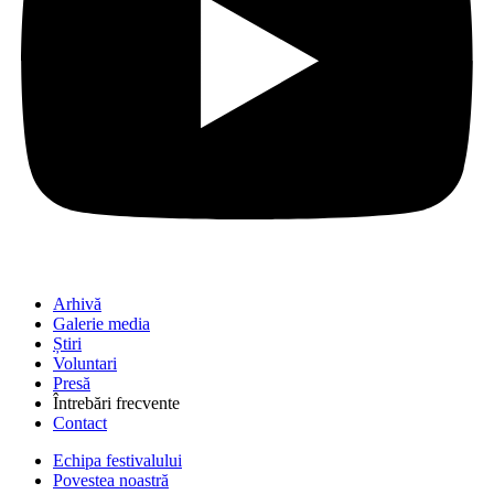
Arhivă
Galerie media
Știri
Voluntari
Presă
Întrebări frecvente
Contact
Echipa festivalului
Povestea noastră