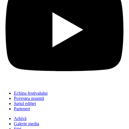
Echipa festivalului
Povestea noastră
Juriul ediției
Parteneri
Arhivă
Galerie media
Știri