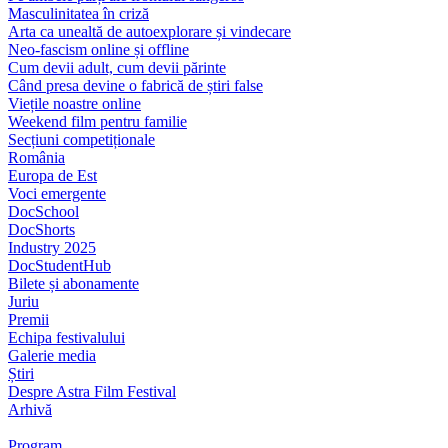
Masculinitatea în criză
Arta ca unealtă de autoexplorare și vindecare
Neo-fascism online și offline
Cum devii adult, cum devii părinte
Când presa devine o fabrică de știri false
Viețile noastre online
Weekend film pentru familie
Secțiuni competiționale
România
Europa de Est
Voci emergente
DocSchool
DocShorts
Industry 2025
DocStudentHub
Bilete și abonamente
Juriu
Premii
Echipa festivalului
Galerie media
Știri
Despre Astra Film Festival
Arhivă
Program