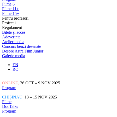
Filme 6+
Filme 11+
Filme 15+
Pentru profesori
Proiecții
Regulament
Bilete și acces
Adeverințe
Atelier media
Concurs benzi desenate
Despre Astra Film Junior
Galerie media
EN
RO
ONLINE,
26 OCT – 9 NOV 2025
Program
CHIȘINĂU,
13 – 15 NOV 2025
Filme
DocTalks
Program