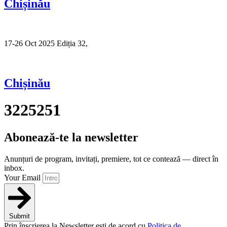
Chișinău
17-26 Oct 2025 Ediția 32,
Sibiu
Chișinău
3225251
Abonează-te la newsletter
Anunțuri de program, invitați, premiere, tot ce contează — direct în
inbox.
Your Email
Submit
Prin înscrierea la Newsletter ești de acord cu
Politica de