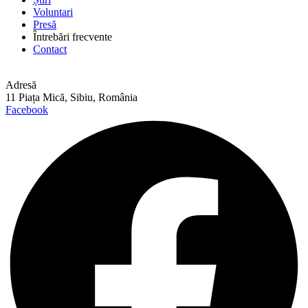
Voluntari
Presă
Întrebări frecvente
Contact
Adresă
11 Piața Mică, Sibiu, România
Facebook