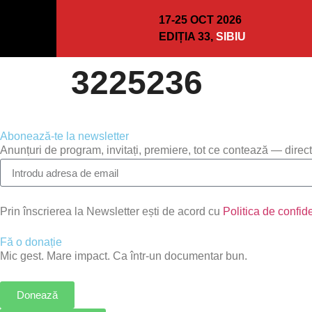
17-25 OCT 2026
EDIȚIA 33,
SIBIU
3225236
Abonează-te la newsletter
Anunțuri de program, invitați, premiere, tot ce contează — direct
Prin înscrierea la Newsletter ești de acord cu
Politica de confide
Fă o donație
Mic gest. Mare impact. Ca într-un documentar bun.
Donează