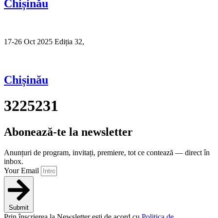
Chișinău
17-26 Oct 2025 Ediția 32,
Sibiu
Chișinău
3225231
Abonează-te la newsletter
Anunțuri de program, invitați, premiere, tot ce contează — direct în
inbox.
Your Email
Submit
Prin înscrierea la Newsletter ești de acord cu
Politica de