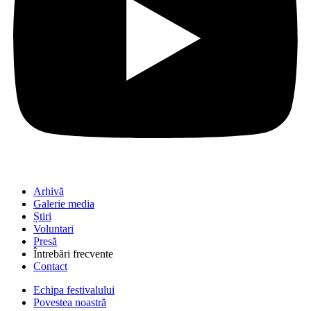
Arhivă
Galerie media
Știri
Voluntari
Presă
Întrebări frecvente
Contact
Echipa festivalului
Povestea noastră