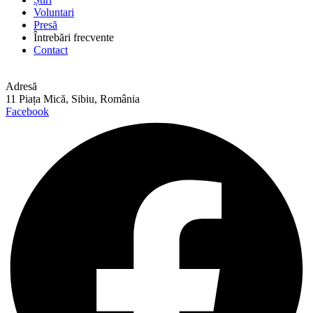
Voluntari
Presă
Întrebări frecvente
Contact
Adresă
11 Piața Mică, Sibiu, România
Facebook