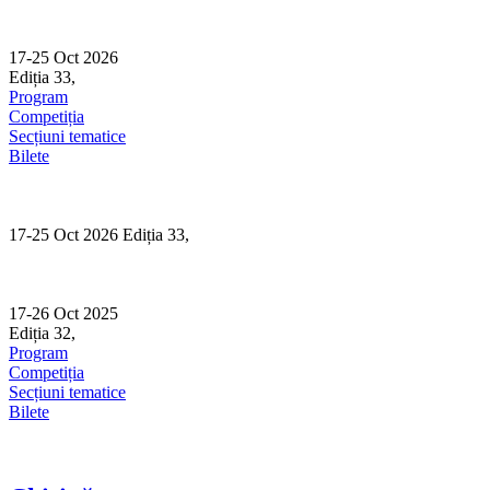
Skip
to
content
17-25 Oct 2026
Ediția 33,
Sibiu
Program
Competiția
Secțiuni tematice
Bilete
17-25 Oct 2026 Ediția 33,
Sibiu
17-26 Oct 2025
Ediția 32,
Sibiu
Program
Competiția
Secțiuni tematice
Bilete