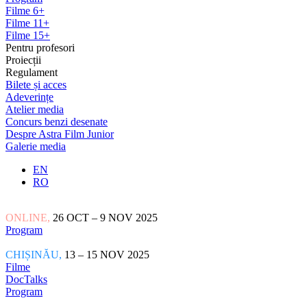
Filme 6+
Filme 11+
Filme 15+
Pentru profesori
Proiecții
Regulament
Bilete și acces
Adeverințe
Atelier media
Concurs benzi desenate
Despre Astra Film Junior
Galerie media
EN
RO
ONLINE,
26 OCT – 9 NOV 2025
Program
CHIȘINĂU,
13 – 15 NOV 2025
Filme
DocTalks
Program