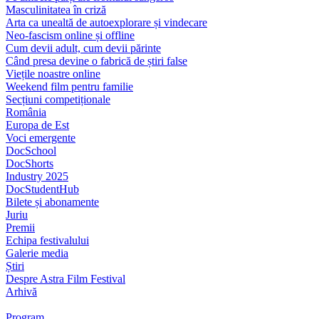
Masculinitatea în criză
Arta ca unealtă de autoexplorare și vindecare
Neo-fascism online și offline
Cum devii adult, cum devii părinte
Când presa devine o fabrică de știri false
Viețile noastre online
Weekend film pentru familie
Secțiuni competiționale
România
Europa de Est
Voci emergente
DocSchool
DocShorts
Industry 2025
DocStudentHub
Bilete și abonamente
Juriu
Premii
Echipa festivalului
Galerie media
Știri
Despre Astra Film Festival
Arhivă
Program