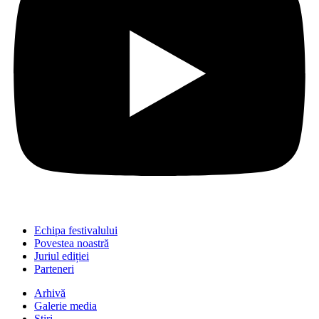
Echipa festivalului
Povestea noastră
Juriul ediției
Parteneri
Arhivă
Galerie media
Știri