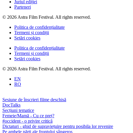
Juriul ediției
Parteneri
© 2026 Astra Film Festival. All rights reserved.
Politica de confidențialitate
Termeni și condiții
Setări cookies
Politica de confidențialitate
Termeni și condiții
Setări cookies
© 2026 Astra Film Festival. All rights reserved.
EN
RO
Sesiune de înscrieri filme deschisă
DocTalks
Secțiuni tematice
Femeie/Mamă - Cu ce preț?
#occident - o privire critică
Dictaturi - ghid de supraviețuire pentru posibila lor revenire
Pe ambele părți ale frontului sângeros