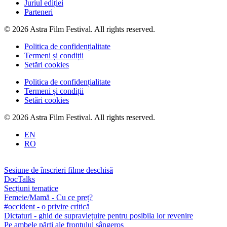
Juriul ediției
Parteneri
© 2026 Astra Film Festival. All rights reserved.
Politica de confidențialitate
Termeni și condiții
Setări cookies
Politica de confidențialitate
Termeni și condiții
Setări cookies
© 2026 Astra Film Festival. All rights reserved.
EN
RO
Sesiune de înscrieri filme deschisă
DocTalks
Secțiuni tematice
Femeie/Mamă - Cu ce preț?
#occident - o privire critică
Dictaturi - ghid de supraviețuire pentru posibila lor revenire
Pe ambele părți ale frontului sângeros