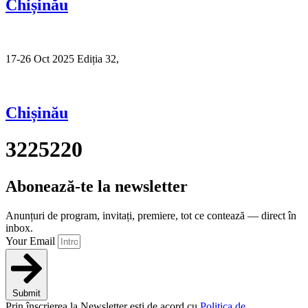
Chișinău
17-26 Oct 2025 Ediția 32,
Sibiu
Chișinău
3225220
Abonează-te la newsletter
Anunțuri de program, invitați, premiere, tot ce contează — direct în
inbox.
Your Email
Submit
Prin înscrierea la Newsletter ești de acord cu
Politica de