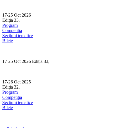
Skip
to
content
17-25 Oct 2026
Ediția 33,
Sibiu
Program
Competiția
Secțiuni tematice
Bilete
17-25 Oct 2026 Ediția 33,
Sibiu
17-26 Oct 2025
Ediția 32,
Sibiu
Program
Competiția
Secțiuni tematice
Bilete