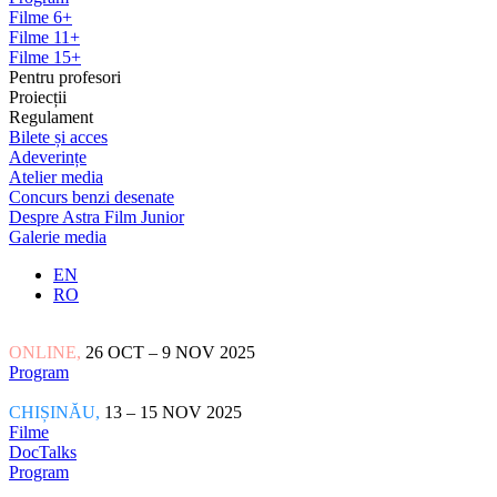
Filme 6+
Filme 11+
Filme 15+
Pentru profesori
Proiecții
Regulament
Bilete și acces
Adeverințe
Atelier media
Concurs benzi desenate
Despre Astra Film Junior
Galerie media
EN
RO
ONLINE,
26 OCT – 9 NOV 2025
Program
CHIȘINĂU,
13 – 15 NOV 2025
Filme
DocTalks
Program