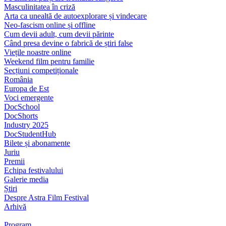
Masculinitatea în criză
Arta ca unealtă de autoexplorare și vindecare
Neo-fascism online și offline
Cum devii adult, cum devii părinte
Când presa devine o fabrică de știri false
Viețile noastre online
Weekend film pentru familie
Secțiuni competiționale
România
Europa de Est
Voci emergente
DocSchool
DocShorts
Industry 2025
DocStudentHub
Bilete și abonamente
Juriu
Premii
Echipa festivalului
Galerie media
Știri
Despre Astra Film Festival
Arhivă
Program