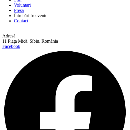
Voluntari
Presă
Întrebări frecvente
Contact
Adresă
11 Piața Mică, Sibiu, România
Facebook