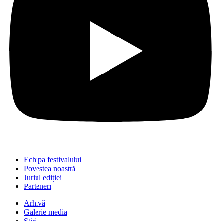
Echipa festivalului
Povestea noastră
Juriul ediției
Parteneri
Arhivă
Galerie media
Știri