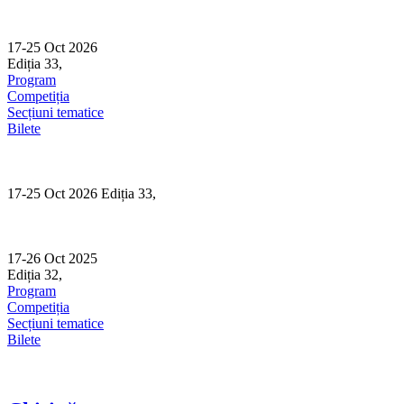
Skip
to
content
17-25 Oct 2026
Ediția 33,
Sibiu
Program
Competiția
Secțiuni tematice
Bilete
17-25 Oct 2026 Ediția 33,
Sibiu
17-26 Oct 2025
Ediția 32,
Sibiu
Program
Competiția
Secțiuni tematice
Bilete