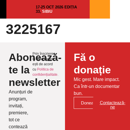
17-25 OCT 2026 EDIȚIA
33,
SIBIU
3225167
Abonează-
Fă o
Prin înscrierea
la Newsletter
ești de acord
te la
donație
cu
Politica de
confidențialitate.
newsletter
Mic gest. Mare impact.
Ca într-un documentar
Anunțuri de
bun.
program,
Contactează-
Donează
invitați,
ne
premiere,
tot ce
contează