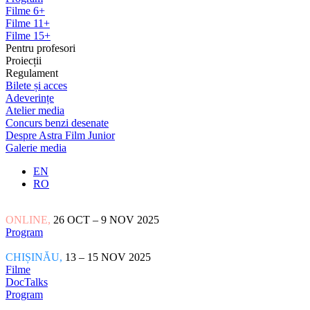
Filme 6+
Filme 11+
Filme 15+
Pentru profesori
Proiecții
Regulament
Bilete și acces
Adeverințe
Atelier media
Concurs benzi desenate
Despre Astra Film Junior
Galerie media
EN
RO
ONLINE,
26 OCT – 9 NOV 2025
Program
CHIȘINĂU,
13 – 15 NOV 2025
Filme
DocTalks
Program