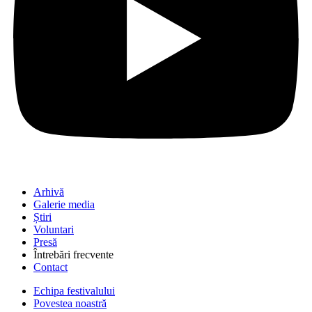
Arhivă
Galerie media
Știri
Voluntari
Presă
Întrebări frecvente
Contact
Echipa festivalului
Povestea noastră