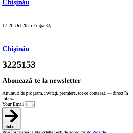
Chișinău
17-26 Oct 2025 Ediția 32,
Sibiu
Chișinău
3225153
Abonează-te la newsletter
Anunțuri de program, invitați, premiere, tot ce contează — direct în
inbox.
Your Email
Submit
Prin înscrierea la Newsletter ești de acord cu
Politica de