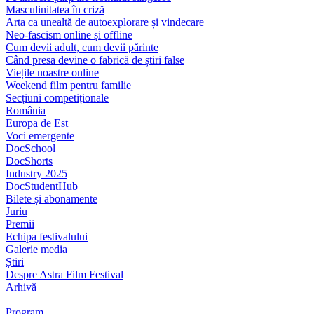
Masculinitatea în criză
Arta ca unealtă de autoexplorare și vindecare
Neo-fascism online și offline
Cum devii adult, cum devii părinte
Când presa devine o fabrică de știri false
Viețile noastre online
Weekend film pentru familie
Secțiuni competiționale
România
Europa de Est
Voci emergente
DocSchool
DocShorts
Industry 2025
DocStudentHub
Bilete și abonamente
Juriu
Premii
Echipa festivalului
Galerie media
Știri
Despre Astra Film Festival
Arhivă
Program