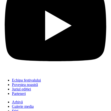
Echipa festivalului
Povestea noastră
Juriul ediției
Parteneri
Arhivă
Galerie media
Știri