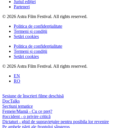
Juriul ediției
Parteneri
© 2026 Astra Film Festival. All rights reserved.
Politica de confidențialitate
Termeni și condiții
Setări cookies
Politica de confidențialitate
Termeni și condiții
Setări cookies
© 2026 Astra Film Festival. All rights reserved.
EN
RO
Sesiune de înscrieri filme deschisă
DocTalks
Secțiuni tematice
Femeie/Mamă - Cu ce preț?
#occident - o privire critică
Dictaturi - ghid de supraviețuire pentru posibila lor revenire
Pe ambele părți ale frontului sângeros