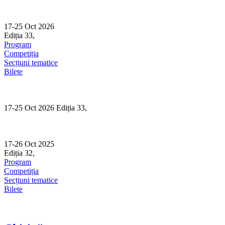
Skip
to
content
17-25 Oct 2026
Ediția 33,
Sibiu
Program
Competiția
Secțiuni tematice
Bilete
17-25 Oct 2026 Ediția 33,
Sibiu
17-26 Oct 2025
Ediția 32,
Sibiu
Program
Competiția
Secțiuni tematice
Bilete