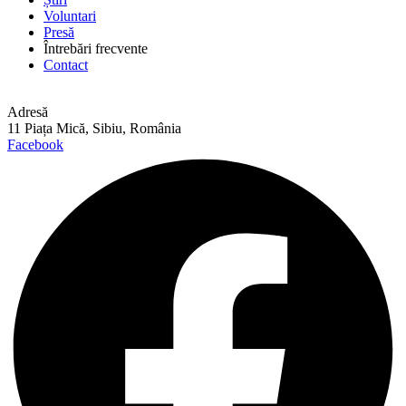
Voluntari
Presă
Întrebări frecvente
Contact
Adresă
11 Piața Mică, Sibiu, România
Facebook