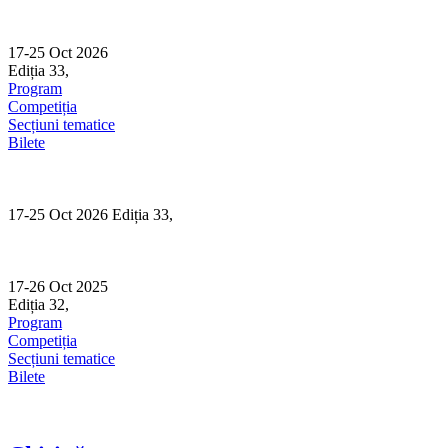
Skip
to
content
17-25 Oct 2026
Ediția 33,
Sibiu
Program
Competiția
Secțiuni tematice
Bilete
17-25 Oct 2026 Ediția 33,
Sibiu
17-26 Oct 2025
Ediția 32,
Sibiu
Program
Competiția
Secțiuni tematice
Bilete