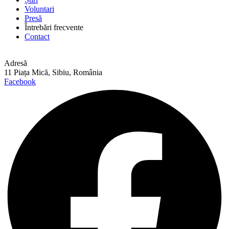
Voluntari
Presă
Întrebări frecvente
Contact
Adresă
11 Piața Mică, Sibiu, România
Facebook