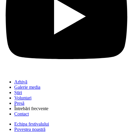
Arhivă
Galerie media
Știri
Voluntari
Presă
Întrebări frecvente
Contact
Echipa festivalului
Povestea noastră