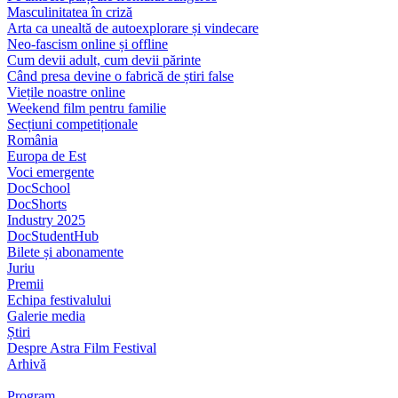
Masculinitatea în criză
Arta ca unealtă de autoexplorare și vindecare
Neo-fascism online și offline
Cum devii adult, cum devii părinte
Când presa devine o fabrică de știri false
Viețile noastre online
Weekend film pentru familie
Secțiuni competiționale
România
Europa de Est
Voci emergente
DocSchool
DocShorts
Industry 2025
DocStudentHub
Bilete și abonamente
Juriu
Premii
Echipa festivalului
Galerie media
Știri
Despre Astra Film Festival
Arhivă
Program