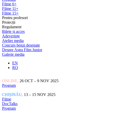
Filme 6+
Filme 11+
Filme 15+
Pentru profesori
Proiecții
Regulament
Bilete și acces
Adeverințe
Atelier media
Concurs benzi desenate
Despre Astra Film Junior
Galerie media
EN
RO
ONLINE,
26 OCT – 9 NOV 2025
Program
CHIȘINĂU,
13 – 15 NOV 2025
Filme
DocTalks
Program