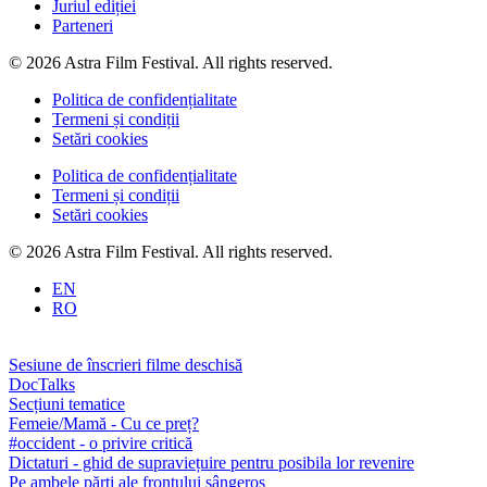
Juriul ediției
Parteneri
© 2026 Astra Film Festival. All rights reserved.
Politica de confidențialitate
Termeni și condiții
Setări cookies
Politica de confidențialitate
Termeni și condiții
Setări cookies
© 2026 Astra Film Festival. All rights reserved.
EN
RO
Sesiune de înscrieri filme deschisă
DocTalks
Secțiuni tematice
Femeie/Mamă - Cu ce preț?
#occident - o privire critică
Dictaturi - ghid de supraviețuire pentru posibila lor revenire
Pe ambele părți ale frontului sângeros