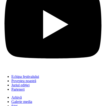
Echipa festivalului
Povestea noastră
Juriul ediției
Parteneri
Arhivă
Galerie media
Știri