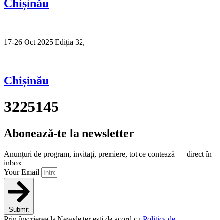
Chișinău
17-26 Oct 2025 Ediția 32,
Sibiu
Chișinău
3225145
Abonează-te la newsletter
Anunțuri de program, invitați, premiere, tot ce contează — direct în
inbox.
Your Email
Submit
Prin înscrierea la Newsletter ești de acord cu
Politica de