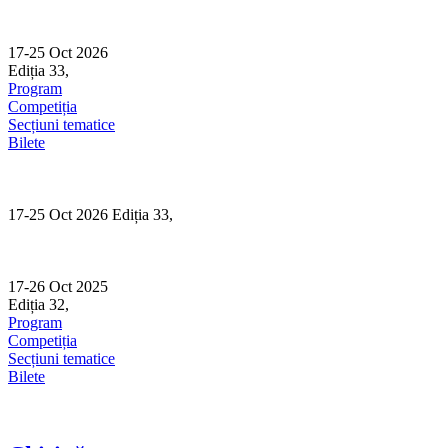
Skip
to
content
17-25 Oct 2026
Ediția 33,
Sibiu
Program
Competiția
Secțiuni tematice
Bilete
17-25 Oct 2026 Ediția 33,
Sibiu
17-26 Oct 2025
Ediția 32,
Sibiu
Program
Competiția
Secțiuni tematice
Bilete