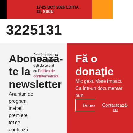
17-25 OCT 2026 EDIȚIA
33,
SIBIU
3225131
Abonează-
Fă o
Prin înscrierea
la Newsletter
ești de acord
te la
donație
cu
Politica de
confidențialitate.
newsletter
Mic gest. Mare impact.
Ca într-un documentar
Anunțuri de
bun.
program,
Contactează-
Donează
invitați,
ne
premiere,
tot ce
contează