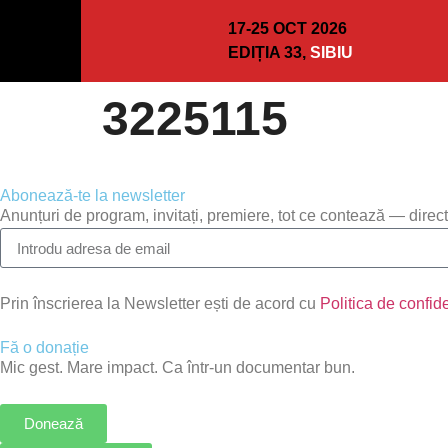
17-25 OCT 2026
EDIȚIA 33,
SIBIU
3225115
Abonează-te la newsletter
Anunțuri de program, invitați, premiere, tot ce contează — direct
Prin înscrierea la Newsletter ești de acord cu
Politica de confide
Fă o donație
Mic gest. Mare impact. Ca într-un documentar bun.
Donează