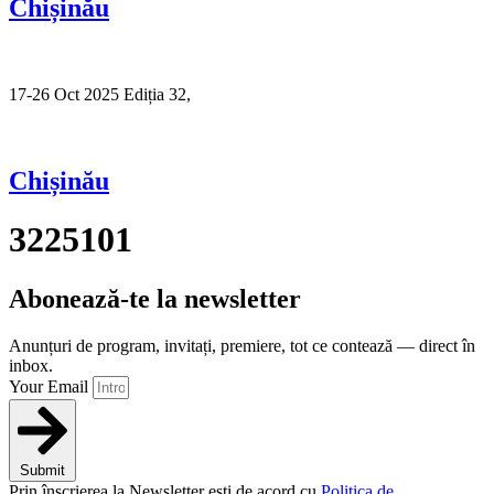
Chișinău
17-26 Oct 2025 Ediția 32,
Sibiu
Chișinău
3225101
Abonează-te la newsletter
Anunțuri de program, invitați, premiere, tot ce contează — direct în
inbox.
Your Email
Submit
Prin înscrierea la Newsletter ești de acord cu
Politica de