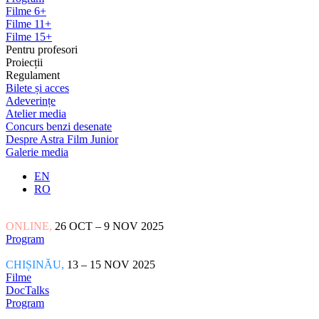
Filme 6+
Filme 11+
Filme 15+
Pentru profesori
Proiecții
Regulament
Bilete și acces
Adeverințe
Atelier media
Concurs benzi desenate
Despre Astra Film Junior
Galerie media
EN
RO
ONLINE,
26 OCT – 9 NOV 2025
Program
CHIȘINĂU,
13 – 15 NOV 2025
Filme
DocTalks
Program