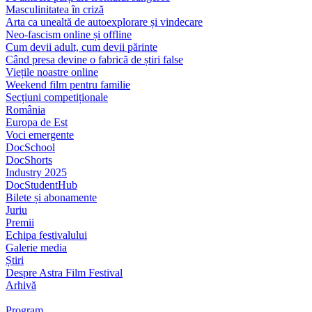
Masculinitatea în criză
Arta ca unealtă de autoexplorare și vindecare
Neo-fascism online și offline
Cum devii adult, cum devii părinte
Când presa devine o fabrică de știri false
Viețile noastre online
Weekend film pentru familie
Secțiuni competiționale
România
Europa de Est
Voci emergente
DocSchool
DocShorts
Industry 2025
DocStudentHub
Bilete și abonamente
Juriu
Premii
Echipa festivalului
Galerie media
Știri
Despre Astra Film Festival
Arhivă
Program