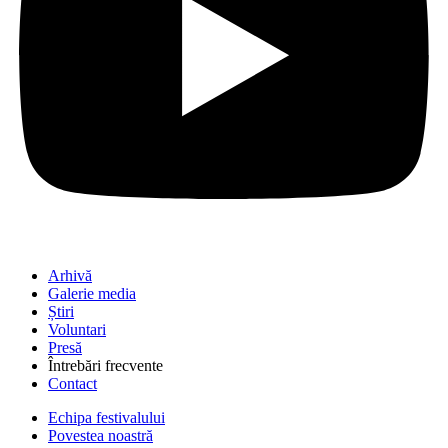
Arhivă
Galerie media
Știri
Voluntari
Presă
Întrebări frecvente
Contact
Echipa festivalului
Povestea noastră