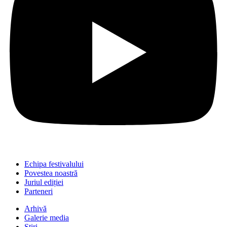
Echipa festivalului
Povestea noastră
Juriul ediției
Parteneri
Arhivă
Galerie media
Știri