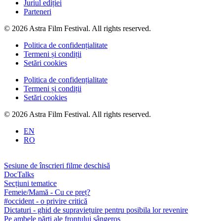
Juriul ediției
Parteneri
© 2026 Astra Film Festival. All rights reserved.
Politica de confidențialitate
Termeni și condiții
Setări cookies
Politica de confidențialitate
Termeni și condiții
Setări cookies
© 2026 Astra Film Festival. All rights reserved.
EN
RO
Sesiune de înscrieri filme deschisă
DocTalks
Secțiuni tematice
Femeie/Mamă - Cu ce preț?
#occident - o privire critică
Dictaturi - ghid de supraviețuire pentru posibila lor revenire
Pe ambele părți ale frontului sângeros