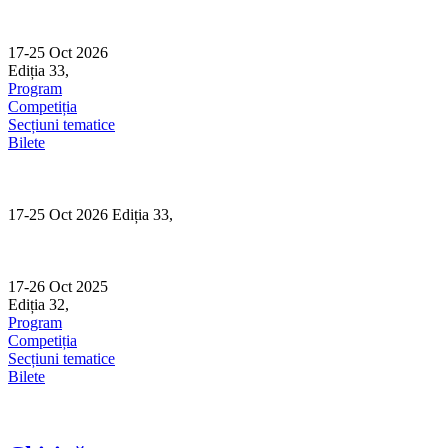
Skip
to
content
17-25 Oct 2026
Ediția 33,
Sibiu
Program
Competiția
Secțiuni tematice
Bilete
17-25 Oct 2026 Ediția 33,
Sibiu
17-26 Oct 2025
Ediția 32,
Sibiu
Program
Competiția
Secțiuni tematice
Bilete