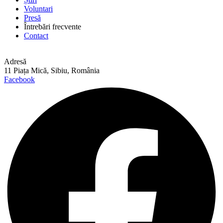
Voluntari
Presă
Întrebări frecvente
Contact
Adresă
11 Piața Mică, Sibiu, România
Facebook