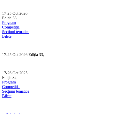
Skip
to
content
17-25 Oct 2026
Ediția 33,
Sibiu
Program
Competiția
Secțiuni tematice
Bilete
17-25 Oct 2026 Ediția 33,
Sibiu
17-26 Oct 2025
Ediția 32,
Sibiu
Program
Competiția
Secțiuni tematice
Bilete