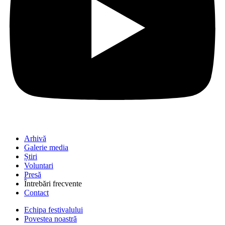
Arhivă
Galerie media
Știri
Voluntari
Presă
Întrebări frecvente
Contact
Echipa festivalului
Povestea noastră