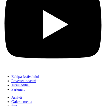
Echipa festivalului
Povestea noastră
Juriul ediției
Parteneri
Arhivă
Galerie media
Știri