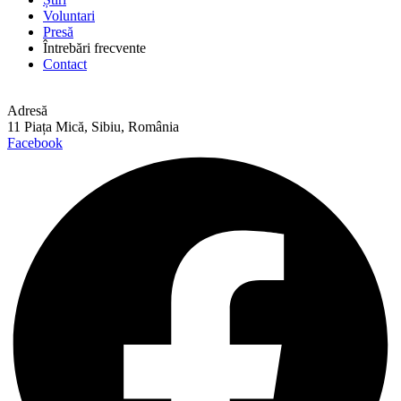
Voluntari
Presă
Întrebări frecvente
Contact
Adresă
11 Piața Mică, Sibiu, România
Facebook