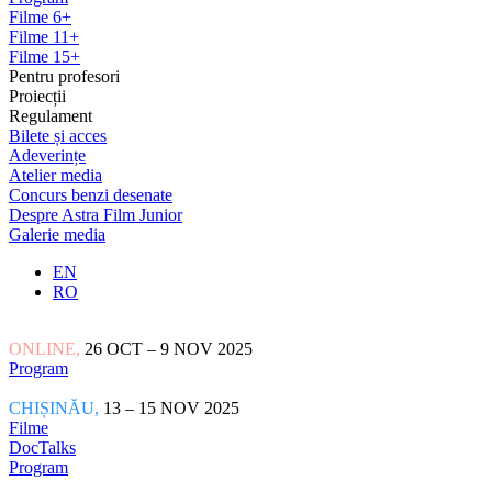
Filme 6+
Filme 11+
Filme 15+
Pentru profesori
Proiecții
Regulament
Bilete și acces
Adeverințe
Atelier media
Concurs benzi desenate
Despre Astra Film Junior
Galerie media
EN
RO
ONLINE,
26 OCT – 9 NOV 2025
Program
CHIȘINĂU,
13 – 15 NOV 2025
Filme
DocTalks
Program