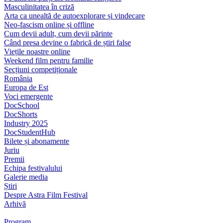
Masculinitatea în criză
Arta ca unealtă de autoexplorare și vindecare
Neo-fascism online și offline
Cum devii adult, cum devii părinte
Când presa devine o fabrică de știri false
Viețile noastre online
Weekend film pentru familie
Secțiuni competiționale
România
Europa de Est
Voci emergente
DocSchool
DocShorts
Industry 2025
DocStudentHub
Bilete și abonamente
Juriu
Premii
Echipa festivalului
Galerie media
Știri
Despre Astra Film Festival
Arhivă
Program