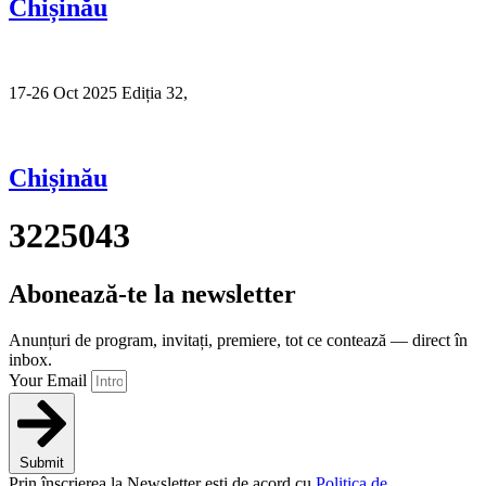
Chișinău
17-26 Oct 2025 Ediția 32,
Sibiu
Chișinău
3225043
Abonează-te la newsletter
Anunțuri de program, invitați, premiere, tot ce contează — direct în
inbox.
Your Email
Submit
Prin înscrierea la Newsletter ești de acord cu
Politica de