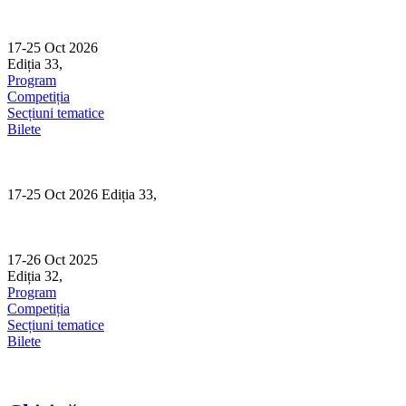
Skip
to
content
17-25 Oct 2026
Ediția 33,
Sibiu
Program
Competiția
Secțiuni tematice
Bilete
17-25 Oct 2026 Ediția 33,
Sibiu
17-26 Oct 2025
Ediția 32,
Sibiu
Program
Competiția
Secțiuni tematice
Bilete