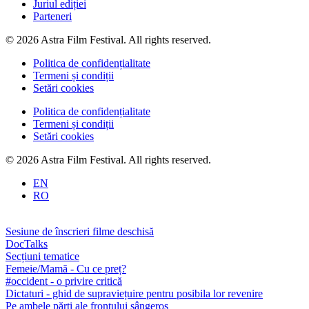
Juriul ediției
Parteneri
© 2026 Astra Film Festival. All rights reserved.
Politica de confidențialitate
Termeni și condiții
Setări cookies
Politica de confidențialitate
Termeni și condiții
Setări cookies
© 2026 Astra Film Festival. All rights reserved.
EN
RO
Sesiune de înscrieri filme deschisă
DocTalks
Secțiuni tematice
Femeie/Mamă - Cu ce preț?
#occident - o privire critică
Dictaturi - ghid de supraviețuire pentru posibila lor revenire
Pe ambele părți ale frontului sângeros