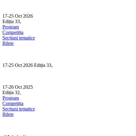
Skip
to
content
17-25 Oct 2026
Ediția 33,
Sibiu
Program
Competiția
Secțiuni tematice
Bilete
17-25 Oct 2026 Ediția 33,
Sibiu
17-26 Oct 2025
Ediția 32,
Sibiu
Program
Competiția
Secțiuni tematice
Bilete