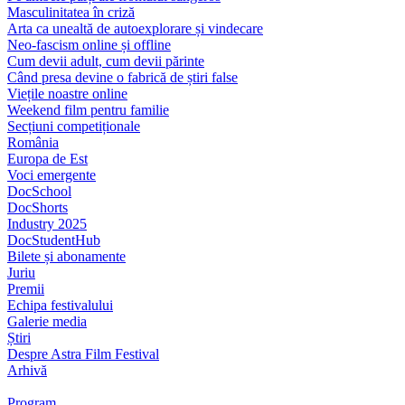
Masculinitatea în criză
Arta ca unealtă de autoexplorare și vindecare
Neo-fascism online și offline
Cum devii adult, cum devii părinte
Când presa devine o fabrică de știri false
Viețile noastre online
Weekend film pentru familie
Secțiuni competiționale
România
Europa de Est
Voci emergente
DocSchool
DocShorts
Industry 2025
DocStudentHub
Bilete și abonamente
Juriu
Premii
Echipa festivalului
Galerie media
Știri
Despre Astra Film Festival
Arhivă
Program