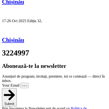
Chișinău
17-26 Oct 2025 Ediția 32,
Sibiu
Chișinău
3224997
Abonează-te la newsletter
Anunțuri de program, invitați, premiere, tot ce contează — direct în
inbox.
Your Email
Submit
Prin înscrierea la Newsletter ești de acord cu
Politica de