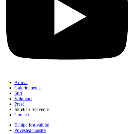
Arhivă
Galerie media
Știri
Voluntari
Presă
Întrebări frecvente
Contact
Echipa festivalului
Povestea noastră