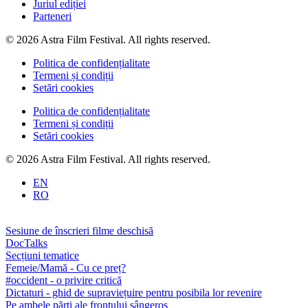
Juriul ediției
Parteneri
© 2026 Astra Film Festival. All rights reserved.
Politica de confidențialitate
Termeni și condiții
Setări cookies
Politica de confidențialitate
Termeni și condiții
Setări cookies
© 2026 Astra Film Festival. All rights reserved.
EN
RO
Sesiune de înscrieri filme deschisă
DocTalks
Secțiuni tematice
Femeie/Mamă - Cu ce preț?
#occident - o privire critică
Dictaturi - ghid de supraviețuire pentru posibila lor revenire
Pe ambele părți ale frontului sângeros