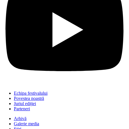
Echipa festivalului
Povestea noastră
Juriul ediției
Parteneri
Arhivă
Galerie media
Știri