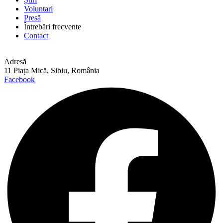
Voluntari
Presă
Întrebări frecvente
Contact
Adresă
11 Piața Mică, Sibiu, România
Facebook