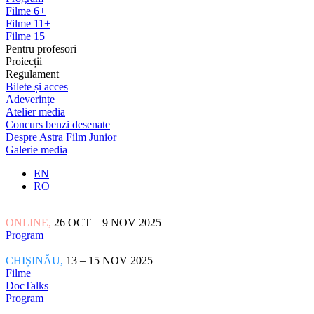
Filme 6+
Filme 11+
Filme 15+
Pentru profesori
Proiecții
Regulament
Bilete și acces
Adeverințe
Atelier media
Concurs benzi desenate
Despre Astra Film Junior
Galerie media
EN
RO
ONLINE,
26 OCT – 9 NOV 2025
Program
CHIȘINĂU,
13 – 15 NOV 2025
Filme
DocTalks
Program