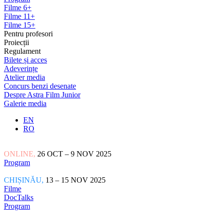
Filme 6+
Filme 11+
Filme 15+
Pentru profesori
Proiecții
Regulament
Bilete și acces
Adeverințe
Atelier media
Concurs benzi desenate
Despre Astra Film Junior
Galerie media
EN
RO
ONLINE,
26 OCT – 9 NOV 2025
Program
CHIȘINĂU,
13 – 15 NOV 2025
Filme
DocTalks
Program