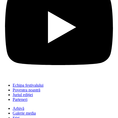
Echipa festivalului
Povestea noastră
Juriul ediției
Parteneri
Arhivă
Galerie media
Știri