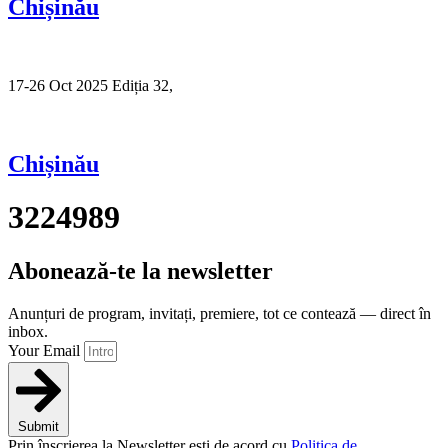
Chișinău
17-26 Oct 2025 Ediția 32,
Sibiu
Chișinău
3224989
Abonează-te la newsletter
Anunțuri de program, invitați, premiere, tot ce contează — direct în
inbox.
Your Email
Submit
Prin înscrierea la Newsletter ești de acord cu
Politica de