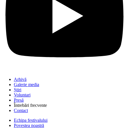
Arhivă
Galerie media
Știri
Voluntari
Presă
Întrebări frecvente
Contact
Echipa festivalului
Povestea noastră