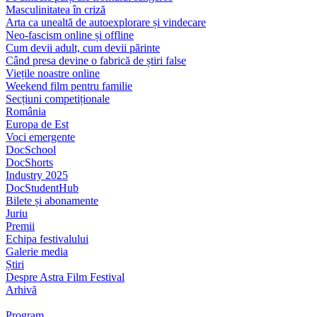
Masculinitatea în criză
Arta ca unealtă de autoexplorare și vindecare
Neo-fascism online și offline
Cum devii adult, cum devii părinte
Când presa devine o fabrică de știri false
Viețile noastre online
Weekend film pentru familie
Secțiuni competiționale
România
Europa de Est
Voci emergente
DocSchool
DocShorts
Industry 2025
DocStudentHub
Bilete și abonamente
Juriu
Premii
Echipa festivalului
Galerie media
Știri
Despre Astra Film Festival
Arhivă
Program