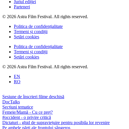
Juriul ediției
Parteneri
© 2026 Astra Film Festival. All rights reserved.
Politica de confidențialitate
Termeni și condiții
Setări cookies
Politica de confidențialitate
Termeni și condiții
Setări cookies
© 2026 Astra Film Festival. All rights reserved.
EN
RO
Sesiune de înscrieri filme deschisă
DocTalks
Secțiuni tematice
Femeie/Mamă - Cu ce preț?
#occident - o privire critică
Dictaturi - ghid de supraviețuire pentru posibila lor revenire
Pe ambele părți ale frontului sângeros