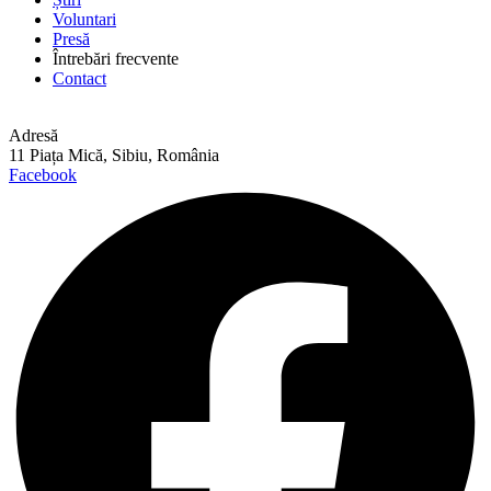
Voluntari
Presă
Întrebări frecvente
Contact
Adresă
11 Piața Mică, Sibiu, România
Facebook