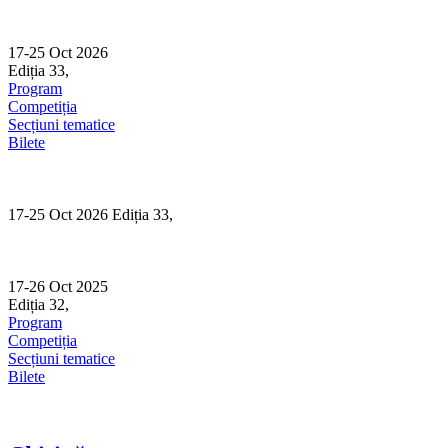
Skip
to
content
17-25 Oct 2026
Ediția 33,
Sibiu
Program
Competiția
Secțiuni tematice
Bilete
17-25 Oct 2026 Ediția 33,
Sibiu
17-26 Oct 2025
Ediția 32,
Sibiu
Program
Competiția
Secțiuni tematice
Bilete