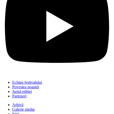
Echipa festivalului
Povestea noastră
Juriul ediției
Parteneri
Arhivă
Galerie media
Știri