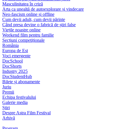
Masculinitatea în criză
Arta ca unealtă de autoexplorare și vindecare
Neo-fascism online și offline
Cum devii adult, cum devii părinte
Când presa devine o fabrică de știri false
Viețile noastre online
Weekend film pentru familie
Secțiuni competiționale
România
Europa de Est
Voci emergente
DocSchool
DocShorts
Industry 2025
DocStudentHub
Bilete și abonamente
Juriu
Premii
Echipa festivalului
Galerie media
Știri
Despre Astra Film Festival
Arhivă
Program