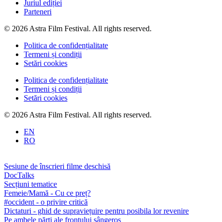
Juriul ediției
Parteneri
© 2026 Astra Film Festival. All rights reserved.
Politica de confidențialitate
Termeni și condiții
Setări cookies
Politica de confidențialitate
Termeni și condiții
Setări cookies
© 2026 Astra Film Festival. All rights reserved.
EN
RO
Sesiune de înscrieri filme deschisă
DocTalks
Secțiuni tematice
Femeie/Mamă - Cu ce preț?
#occident - o privire critică
Dictaturi - ghid de supraviețuire pentru posibila lor revenire
Pe ambele părți ale frontului sângeros