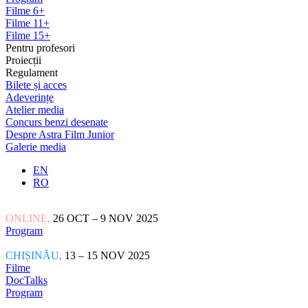
Filme 6+
Filme 11+
Filme 15+
Pentru profesori
Proiecții
Regulament
Bilete și acces
Adeverințe
Atelier media
Concurs benzi desenate
Despre Astra Film Junior
Galerie media
EN
RO
ONLINE,
26 OCT – 9 NOV 2025
Program
CHIȘINĂU,
13 – 15 NOV 2025
Filme
DocTalks
Program