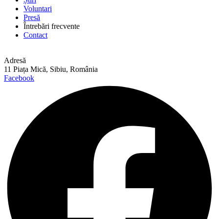
Voluntari
Presă
Întrebări frecvente
Contact
Adresă
11 Piața Mică, Sibiu, România
Facebook