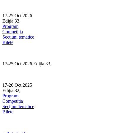
Skip
to
content
17-25 Oct 2026
Ediția 33,
Sibiu
Program
Competiția
Secțiuni tematice
Bilete
17-25 Oct 2026 Ediția 33,
Sibiu
17-26 Oct 2025
Ediția 32,
Sibiu
Program
Competiția
Secțiuni tematice
Bilete