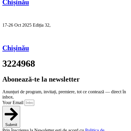
Chișinău
17-26 Oct 2025 Ediția 32,
Sibiu
Chișinău
3224968
Abonează-te la newsletter
Anunțuri de program, invitați, premiere, tot ce contează — direct în
inbox.
Your Email
Submit
Prin înscrierea la Newsletter ești de acord cu
Politica de