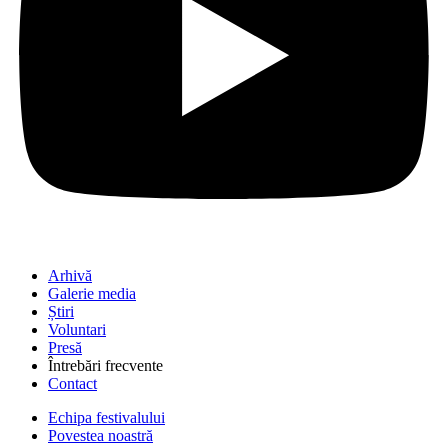
Arhivă
Galerie media
Știri
Voluntari
Presă
Întrebări frecvente
Contact
Echipa festivalului
Povestea noastră