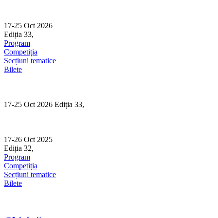
Skip
to
content
17-25 Oct 2026
Ediția 33,
Sibiu
Program
Competiția
Secțiuni tematice
Bilete
17-25 Oct 2026 Ediția 33,
Sibiu
17-26 Oct 2025
Ediția 32,
Sibiu
Program
Competiția
Secțiuni tematice
Bilete