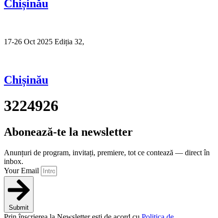
Chișinău
17-26 Oct 2025 Ediția 32,
Sibiu
Chișinău
3224926
Abonează-te la newsletter
Anunțuri de program, invitați, premiere, tot ce contează — direct în
inbox.
Your Email
Submit
Prin înscrierea la Newsletter ești de acord cu
Politica de