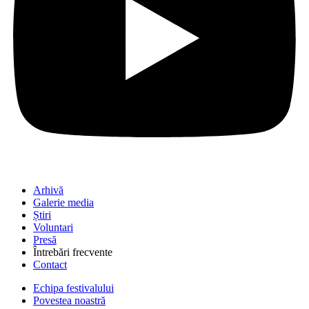
Arhivă
Galerie media
Știri
Voluntari
Presă
Întrebări frecvente
Contact
Echipa festivalului
Povestea noastră