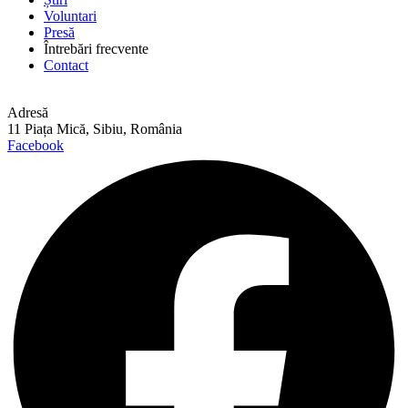
Voluntari
Presă
Întrebări frecvente
Contact
Adresă
11 Piața Mică, Sibiu, România
Facebook