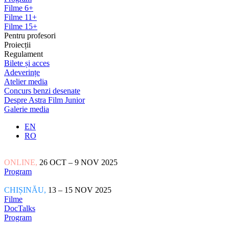
Filme 6+
Filme 11+
Filme 15+
Pentru profesori
Proiecții
Regulament
Bilete și acces
Adeverințe
Atelier media
Concurs benzi desenate
Despre Astra Film Junior
Galerie media
EN
RO
ONLINE,
26 OCT – 9 NOV 2025
Program
CHIȘINĂU,
13 – 15 NOV 2025
Filme
DocTalks
Program