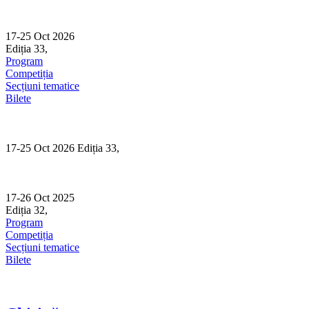
Skip
to
content
17-25 Oct 2026
Ediția 33,
Sibiu
Program
Competiția
Secțiuni tematice
Bilete
17-25 Oct 2026 Ediția 33,
Sibiu
17-26 Oct 2025
Ediția 32,
Sibiu
Program
Competiția
Secțiuni tematice
Bilete