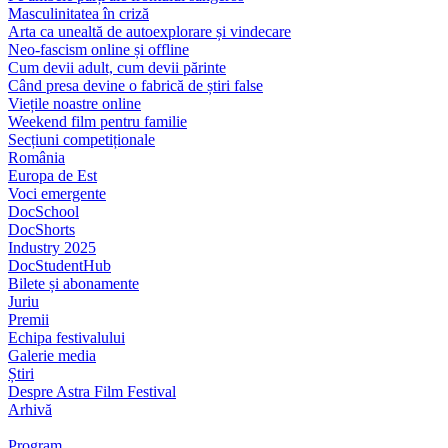
Masculinitatea în criză
Arta ca unealtă de autoexplorare și vindecare
Neo-fascism online și offline
Cum devii adult, cum devii părinte
Când presa devine o fabrică de știri false
Viețile noastre online
Weekend film pentru familie
Secțiuni competiționale
România
Europa de Est
Voci emergente
DocSchool
DocShorts
Industry 2025
DocStudentHub
Bilete și abonamente
Juriu
Premii
Echipa festivalului
Galerie media
Știri
Despre Astra Film Festival
Arhivă
Program