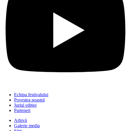
Echipa festivalului
Povestea noastră
Juriul ediției
Parteneri
Arhivă
Galerie media
Știri