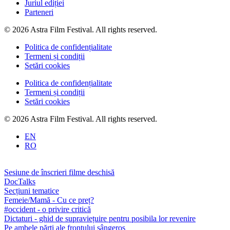
Juriul ediției
Parteneri
© 2026 Astra Film Festival. All rights reserved.
Politica de confidențialitate
Termeni și condiții
Setări cookies
Politica de confidențialitate
Termeni și condiții
Setări cookies
© 2026 Astra Film Festival. All rights reserved.
EN
RO
Sesiune de înscrieri filme deschisă
DocTalks
Secțiuni tematice
Femeie/Mamă - Cu ce preț?
#occident - o privire critică
Dictaturi - ghid de supraviețuire pentru posibila lor revenire
Pe ambele părți ale frontului sângeros