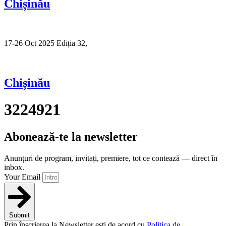
Chișinău
17-26 Oct 2025 Ediția 32,
Sibiu
Chișinău
3224921
Abonează-te la newsletter
Anunțuri de program, invitați, premiere, tot ce contează — direct în
inbox.
Your Email
Submit
Prin înscrierea la Newsletter ești de acord cu
Politica de