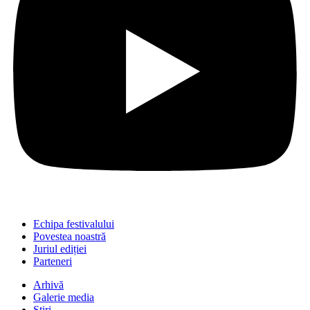
Echipa festivalului
Povestea noastră
Juriul ediției
Parteneri
Arhivă
Galerie media
Știri