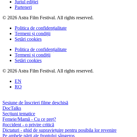
Juriul ediției
Parteneri
© 2026 Astra Film Festival. All rights reserved.
Politica de confidențialitate
Termeni și condiții
Setări cookies
Politica de confidențialitate
Termeni și condiții
Setări cookies
© 2026 Astra Film Festival. All rights reserved.
EN
RO
Sesiune de înscrieri filme deschisă
DocTalks
Secțiuni tematice
Femeie/Mamă - Cu ce preț?
#occident - o privire critică
Dictaturi - ghid de supraviețuire pentru posibila lor revenire
Pe ambele părți ale frontului sângeros