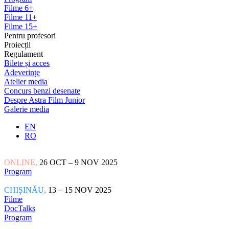
Filme 6+
Filme 11+
Filme 15+
Pentru profesori
Proiecții
Regulament
Bilete și acces
Adeverințe
Atelier media
Concurs benzi desenate
Despre Astra Film Junior
Galerie media
EN
RO
ONLINE,
26 OCT – 9 NOV 2025
Program
CHIȘINĂU,
13 – 15 NOV 2025
Filme
DocTalks
Program