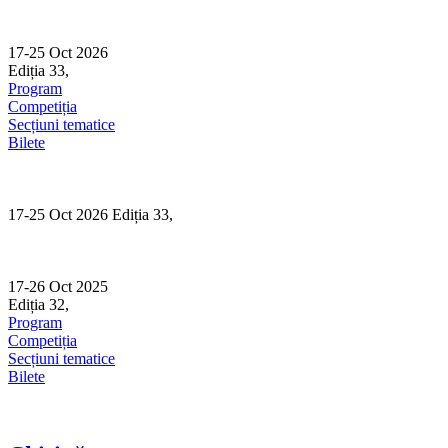
Skip
to
content
17-25 Oct 2026
Ediția 33,
Sibiu
Program
Competiția
Secțiuni tematice
Bilete
17-25 Oct 2026 Ediția 33,
Sibiu
17-26 Oct 2025
Ediția 32,
Sibiu
Program
Competiția
Secțiuni tematice
Bilete