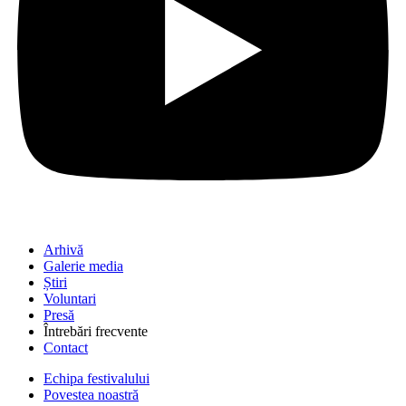
Arhivă
Galerie media
Știri
Voluntari
Presă
Întrebări frecvente
Contact
Echipa festivalului
Povestea noastră