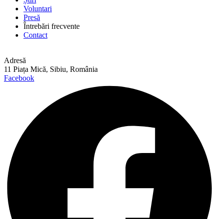
Voluntari
Presă
Întrebări frecvente
Contact
Adresă
11 Piața Mică, Sibiu, România
Facebook