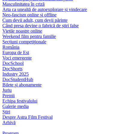
Masculinitatea în criză
Arta ca unealtă de autoexplorare și vindecare
Neo-fascism online și offline
Cum devii adult, cum devii părinte
Când presa devine o fabrică de știri false
Viețile noastre online
Weekend film pentru familie
Secțiuni competiționale
România
Europa de Est
Voci emergente
DocSchool
DocShorts
Industry 2025
DocStudentHub
Bilete și abonamente
Juriu
Premii
Echipa festivalului
Galerie media
Știri
Despre Astra Film Festival
Arhivă
Program