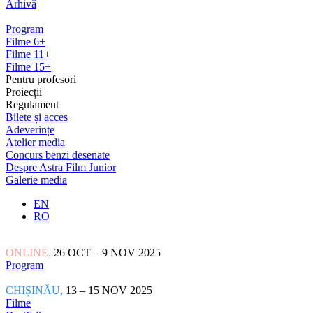
Arhivă
Program
Filme 6+
Filme 11+
Filme 15+
Pentru profesori
Proiecții
Regulament
Bilete și acces
Adeverințe
Atelier media
Concurs benzi desenate
Despre Astra Film Junior
Galerie media
EN
RO
ONLINE,
26 OCT – 9 NOV 2025
Program
CHIȘINĂU,
13 – 15 NOV 2025
Filme