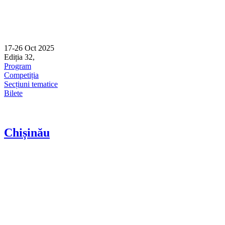
17-26 Oct 2025
Ediția 32,
Sibiu
Program
Competiția
Secțiuni tematice
Bilete
Chișinău