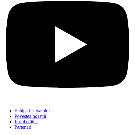
Echipa festivalului
Povestea noastră
Juriul ediției
Parteneri