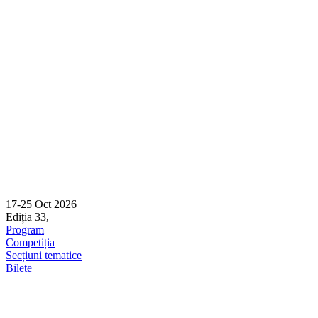
Skip
to
content
17-25 Oct 2026
Ediția 33,
Sibiu
Program
Competiția
Secțiuni tematice
Bilete