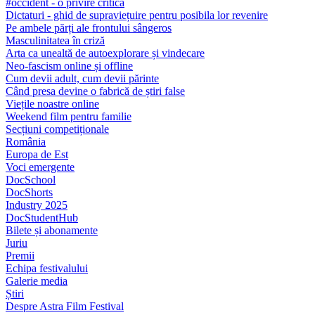
#occident - o privire critică
Dictaturi - ghid de supraviețuire pentru posibila lor revenire
Pe ambele părți ale frontului sângeros
Masculinitatea în criză
Arta ca unealtă de autoexplorare și vindecare
Neo-fascism online și offline
Cum devii adult, cum devii părinte
Când presa devine o fabrică de știri false
Viețile noastre online
Weekend film pentru familie
Secțiuni competiționale
România
Europa de Est
Voci emergente
DocSchool
DocShorts
Industry 2025
DocStudentHub
Bilete și abonamente
Juriu
Premii
Echipa festivalului
Galerie media
Știri
Despre Astra Film Festival