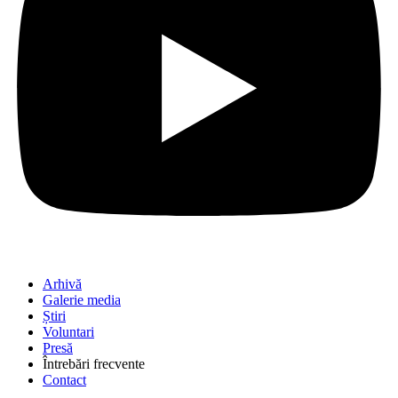
Arhivă
Galerie media
Știri
Voluntari
Presă
Întrebări frecvente
Contact