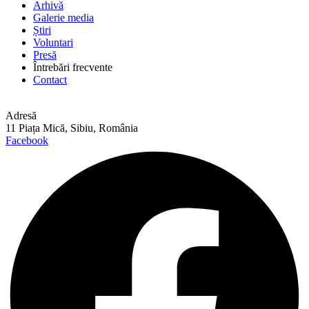
Arhivă
Galerie media
Știri
Voluntari
Presă
Întrebări frecvente
Contact
Adresă
11 Piața Mică, Sibiu, România
Facebook